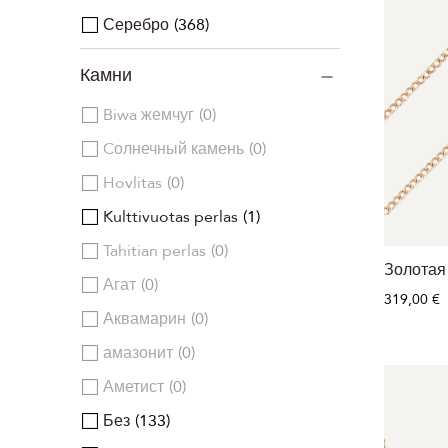
Серебро
368
Камни
Biwa жемчуг
0
Cолнечный камень
0
Hovlitas
0
Kulttivuotas perlas
1
Tahitian perlas
0
Золотая
Агат
0
319,00 €
Аквамарин
0
амазонит
0
Аметист
0
Без
133