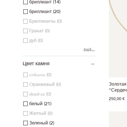
бриллиант
14
бриллиант
20
Бриллианты
0
Гранат
0
дуб
0
ещё...
Цвет камня
cirkonis
0
Золотая
Oранжевый
0
"Сердеч
skadrus
0
250,00 €
белый
21
Желтый
0
Зеленый
2