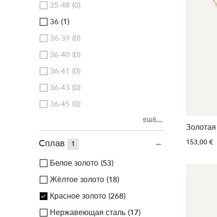
35-48
0
36
1
36-39
0
36-40
0
36-41
0
36-43
0
36-45
0
ещё...
Золотая
153,00 €
Cплав
1
Белое золото
53
Жёлтое золото
18
Красное золото
268
Нержавеющая сталь
17