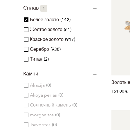
Cплав
1
Белое золото
142
Жёлтое золото
61
Красное золото
917
Серебро
938
Титан
2
Камни
Золотые
Akacija
0
151,00 €
Akoya perlas
0
Cолнечный камень
0
morganitas
0
Tsavoritas
0