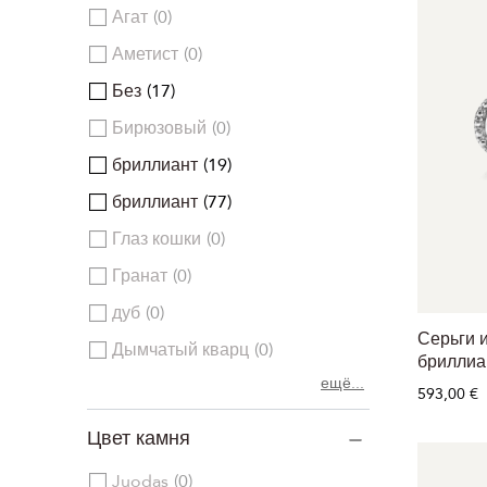
Агат
0
Аметист
0
Без
17
Бирюзовый
0
бриллиант
19
бриллиант
77
Глаз кошки
0
Гранат
0
дуб
0
Серьги и
Дымчатый кварц
0
бриллиа
ещё...
593,00 €
Цвет камня
Juodas
0