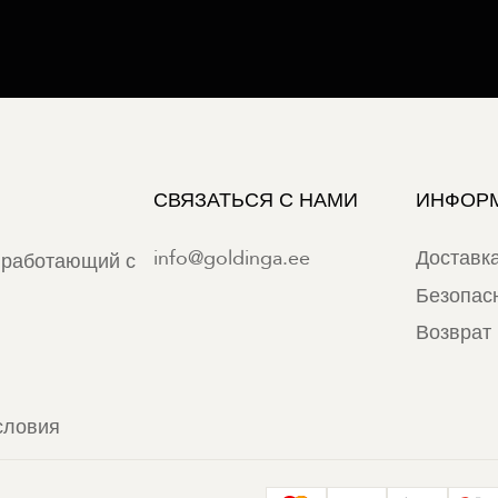
СВЯЗАТЬСЯ С НАМИ
ИНФОР
info@goldinga.ee
Доставк
 работающий с
Безопас
Возврат 
словия