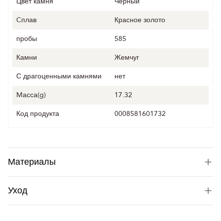
Цвет камня
Черный
Cплав
Красное золото
пробы
585
Камни
Жемчуг
С драгоценными камнями
нет
Mасса(g)
17.32
Код продукта
0008581601732
Материалы
Уход