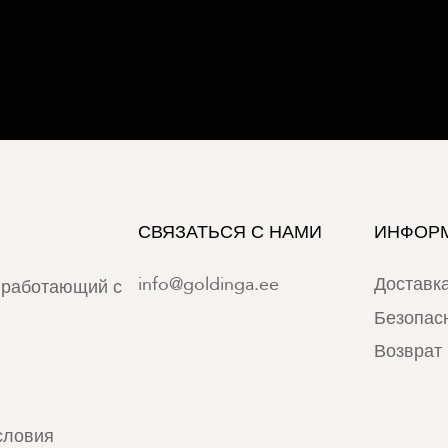
СВЯЗАТЬСЯ С НАМИ
ИНФОР
info@goldinga.ee
Доставк
 работающий с
Безопас
Возврат 
словия