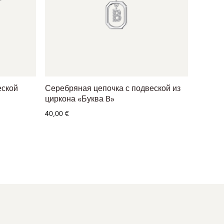
еской
Серебряная цепочка с подвеской из
Серебр
циркона «Буква B»
65,00 €
40,00 €