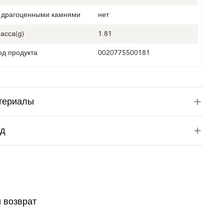
 драгоценными камнями
нет
асса(g)
1.81
од продукта
0020775500181
териалы
од
и возврат