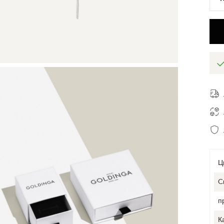
Ц
C
п
К