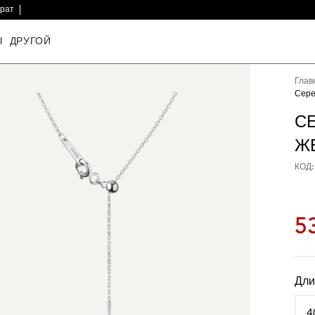
врат
Ы
ДРУГОЙ
Глав
Сере
С
Ж
КОД:
5
Дли