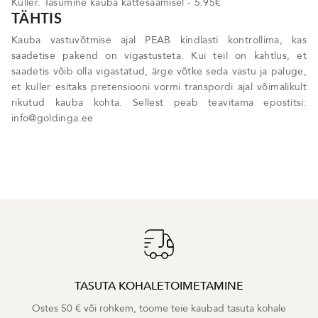
Kuller. Tasumine kauba kättesaamisel - 5.95€
TÄHTIS
Kauba vastuvõtmise ajal PEAB kindlasti kontrollima, kas
saadetise pakend on vigastusteta. Kui teil on kahtlus, et
saadetis võib olla vigastatud, ärge võtke seda vastu ja paluge,
et kuller esitaks pretensiooni vormi transpordi ajal võimalikult
rikutud kauba kohta. Sellest peab teavitama epostitsi:
info@goldinga.ee
TASUTA KOHALETOIMETAMINE
Ostes 50 € või rohkem, toome teie kaubad tasuta kohale