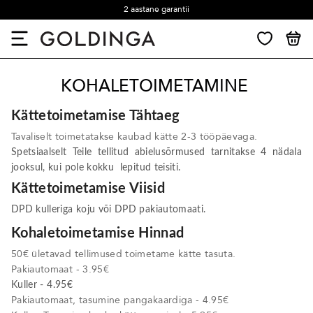
2 aastane garantii
KOHALETOIMETAMINE
Kättetoimetamise Tähtaeg
Tavaliselt toimetatakse kaubad kätte 2-3 tööpäevaga.
Spetsiaalselt Teile tellitud abielusõrmused tarnitakse 4 nädala
jooksul, kui pole kokku lepitud teisiti.
Kättetoimetamise Viisid
DPD kulleriga koju või DPD pakiautomaati.
Kohaletoimetamise Hinnad
50€ ületavad tellimused toimetame kätte tasuta.
Pakiautomaat - 3.95€
Kuller - 4.95€
Pakiautomaat, tasumine pangakaardiga - 4.95€