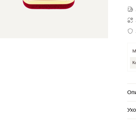
M
К
Оп
Ух