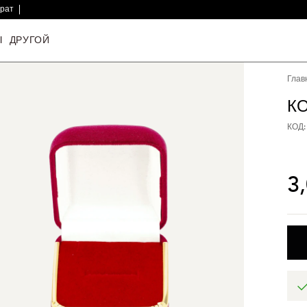
врат
Ы
ДРУГОЙ
Глав
К
КОД:
3