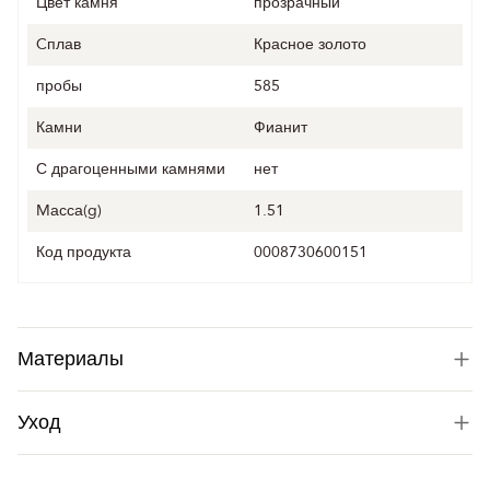
Цвет камня
прозрачный
Cплав
Красное золото
пробы
585
Камни
Фианит
С драгоценными камнями
нет
Mасса(g)
1.51
Код продукта
0008730600151
Материалы
Уход