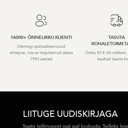
16000+ ÕNNELIKKU KLIENTI
TASUTA
KOHALETOIMET
Olemegi spetsialiseerunud
ehtepoe, mis on tegutsenud alates
Ostes 50 € või rohkem,
1993 aastast
kaubad tasuta k
LIITUGE UUDISKIRJAGA
Saate tellimusest igal ajal loobuda. Selleks leia