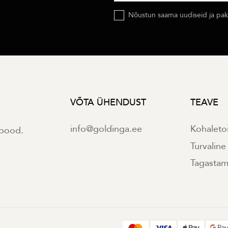
Nõustun saama uudiseid ja pakk
VÕTA ÜHENDUST
TEAVE
info@goldinga.ee
Kohaleto
ipood.
Turvalin
Tagastami