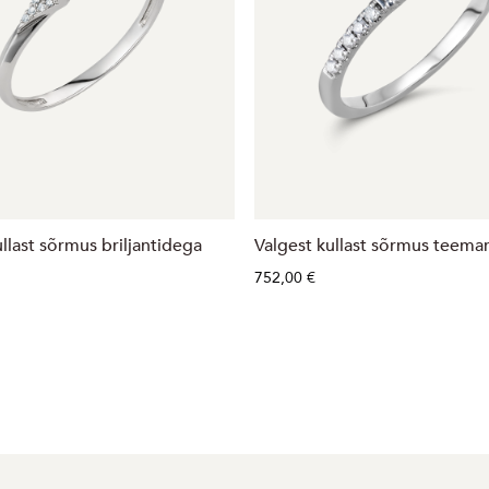
llast sõrmus briljantidega
Valgest kullast sõrmus teema
752,00 €