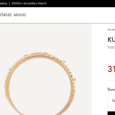
gastus
30000+ õnnelikku klienti
VÕRUD
MUUD
Aval
K
TOO
3
Suu