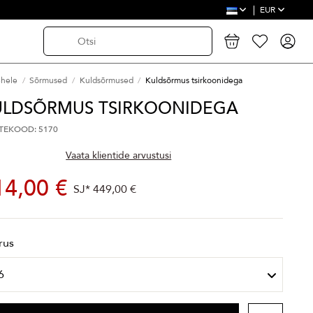
EUR
ehele
Sõrmused
Kuldsõrmused
Kuldsõrmus tsirkoonidega
ULDSÕRMUS TSIRKOONIDEGA
TEKOOD: 5170
Vaata klientide arvustusi
14,00 €
SJ*
449,00 €
rus