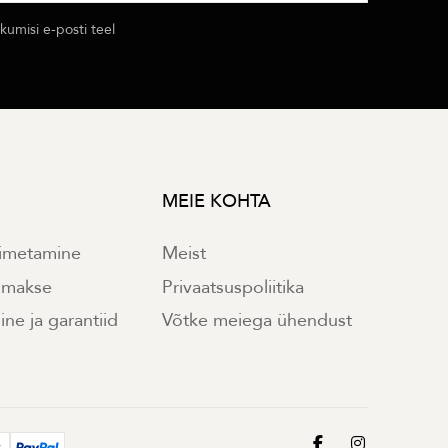
umisi e-posti teel
MEIE KOHTA
imetamine
Meist
e makse
Privaatsuspoliitika
ne ja garantiid
Võtke meiega ühendust