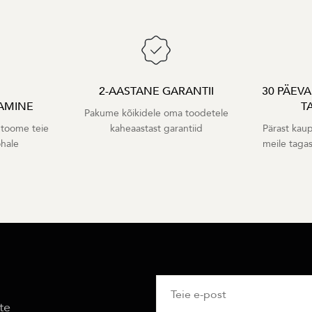
2-AASTANE GARANTII
30 PÄEV
AMINE
T
Pakume kõikidele oma toodetele
 toome teie
kaheaastast garantiid
Pärast kaup
ohale
meile taga
te