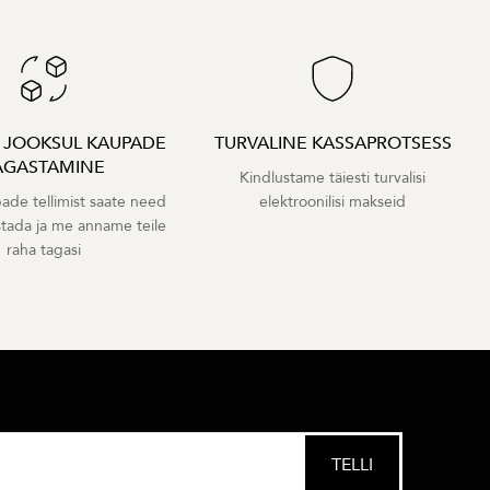
A JOOKSUL KAUPADE
TURVALINE KASSAPROTSESS
AGASTAMINE
Kindlustame täiesti turvalisi
ade tellimist saate need
elektroonilisi makseid
stada ja me anname teile
raha tagasi