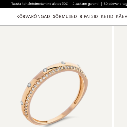
Tasuta kohaletoimetamine alates 50€
2 aastane garantii
30 päevane ta
KÕRVARÕNGAD
SÕRMUSED
RIPATSID
KETID
KÄE