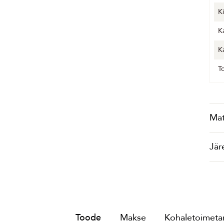
K
K
K
T
Mat
Jär
Toode
Makse
Kohaletoimetam