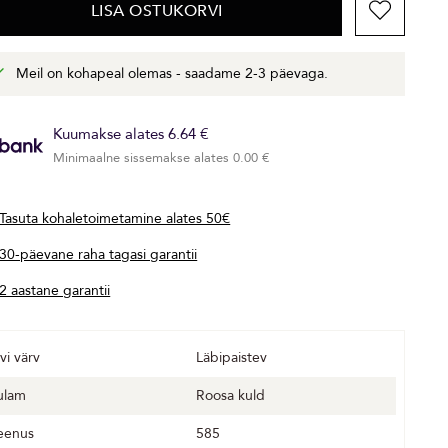
LISA OSTUKORVI
Meil on kohapeal olemas - saadame 2-3 päevaga.
Kuumakse alates 6.64 €
Minimaalne sissemakse alates 0.00 €
Tasuta kohaletoimetamine alates 50€
30-päevane raha tagasi garantii
2 aastane garantii
vi värv
Läbipaistev
ulam
Roosa kuld
eenus
585