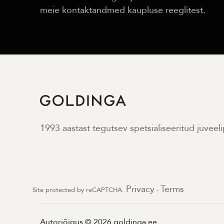
meie kontaktandmed kaupluse reeglitest.
1993 aastast tegutsev spetsialiseeritud juveel
Privacy
Terms
Site protected by reCAPTCHA.
-
Autoriõigus © 2026 goldinga.ee