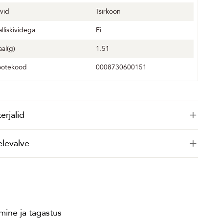
ivid
Tsirkoon
alliskividega
Ei
aal(g)
1.51
ootekood
0008730600151
erjalid
elevalve
ine ja tagastus