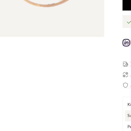
Ki
S
P