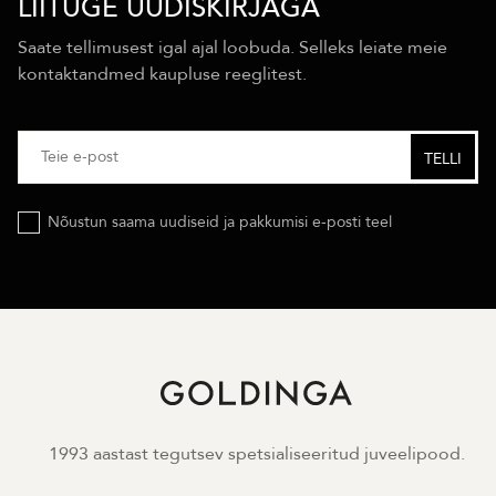
LIITUGE UUDISKIRJAGA
Saate tellimusest igal ajal loobuda. Selleks leiate meie
kontaktandmed kaupluse reeglitest.
Nõustun saama uudiseid ja pakkumisi e-posti teel
1993 aastast tegutsev spetsialiseeritud juveelipood.