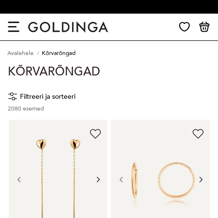
30 päevane tagastus
Avalehele
Kõrvarõngad
KÕRVARÕNGAD
Filtreeri ja sorteeri
2080
esemed