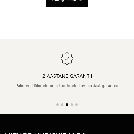
2-AASTANE GARANTII
Pakume kõikidele oma toodetele kaheaastast garantiid