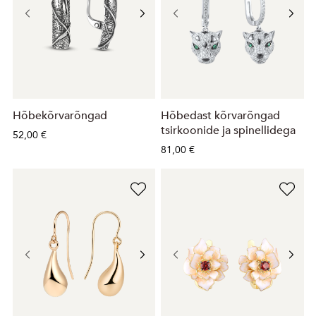
Hõbekõrvarõngad
Hõbedast kõrvarõngad
tsirkoonide ja spinellidega
52,00 €
81,00 €