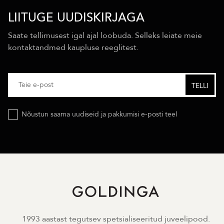
LIITUGE UUDISKIRJAGA
Saate tellimusest igal ajal loobuda. Selleks leiate meie
kontaktandmed kaupluse reeglitest.
Nõustun saama uudiseid ja pakkumisi e-posti teel
1993 aastast tegutsev spetsialiseeritud juveelipood.