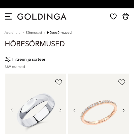
30 päevane tagastus
Avalehele
Sõrmused
Hõbesõrmused
HÕBESÕRMUSED
Filtreeri ja sorteeri
389
esemed