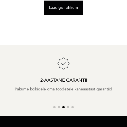
Laadige rohkem
2-AASTANE GARANTII
Pakume kõikidele oma toodetele kaheaastast garantiid