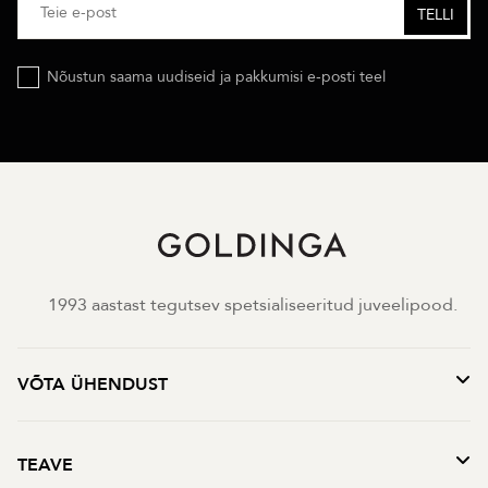
Nõustun saama uudiseid ja pakkumisi e-posti teel
1993 aastast tegutsev spetsialiseeritud juveelipood.
VÕTA ÜHENDUST
TEAVE