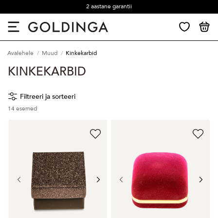
2 aastane garantii
Avalehele
Muud
Kinkekarbid
KINKEKARBID
Filtreeri ja sorteeri
14
esemed