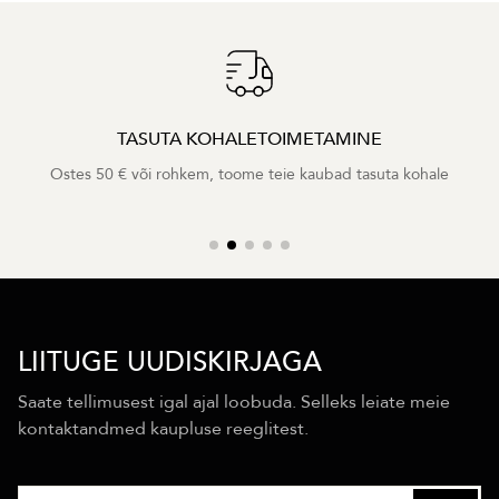
TASUTA KOHALETOIMETAMINE
Ostes 50 € või rohkem, toome teie kaubad tasuta kohale
LIITUGE UUDISKIRJAGA
Saate tellimusest igal ajal loobuda. Selleks leiate meie
kontaktandmed kaupluse reeglitest.