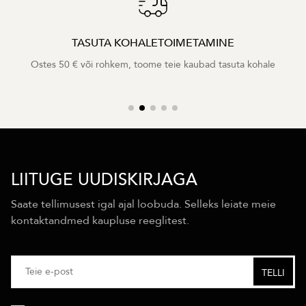
TASUTA KOHALETOIMETAMINE
Ostes 50 € või rohkem, toome teie kaubad tasuta kohale
LIITUGE UUDISKIRJAGA
Saate tellimusest igal ajal loobuda. Selleks leiate meie
kontaktandmed kaupluse reeglitest.