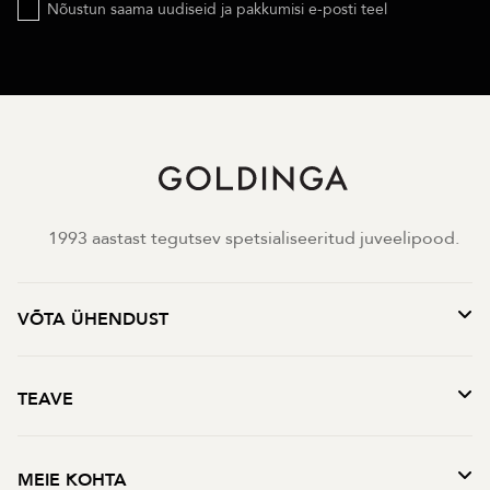
Nõustun saama uudiseid ja pakkumisi e-posti teel
1993 aastast tegutsev spetsialiseeritud juveelipood.
VÕTA ÜHENDUST
TEAVE
MEIE KOHTA