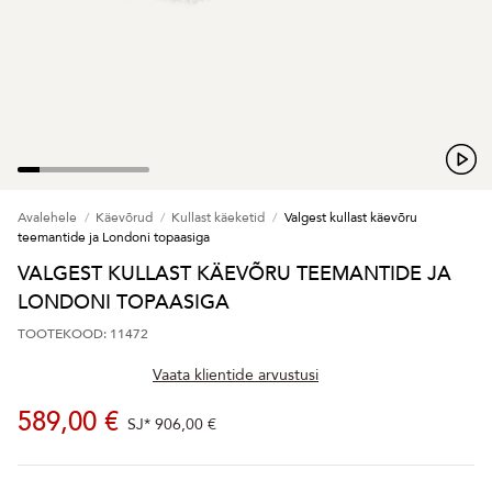
Avalehele
Käevõrud
Kullast käeketid
Valgest kullast käevõru
teemantide ja Londoni topaasiga
VALGEST KULLAST KÄEVÕRU TEEMANTIDE JA
LONDONI TOPAASIGA
TOOTEKOOD: 11472
Vaata klientide arvustusi
589,00 €
SJ*
906,00 €