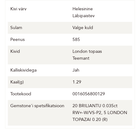
Kivi värv
Helesinine
Läbipaistev
Sulam
Valge kuld
Peenus
585
Kivid
London topaas
Teemant
Kalliskividega
Jah
Kaal(g)
1.29
Tootekood
0016056800129
Gemstone'i spetsifikatsioon
20 BRILIANTU 0.035ct
RW+-W/VS-P2, 5 LONDON
TOPAZAI 0.20 (R)