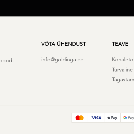
VÕTA ÜHENDUST
TEAVE
info@goldinga.ee
Kohaleto
ipood.
Turvalin
Tagastami