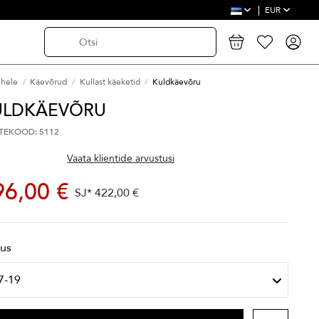
EUR
ehele
Käevõrud
Kullast käeketid
Kuldkäevõru
ULDKÄEVÕRU
TEKOOD: 5112
Vaata klientide arvustusi
96,00 €
SJ*
422,00 €
kus