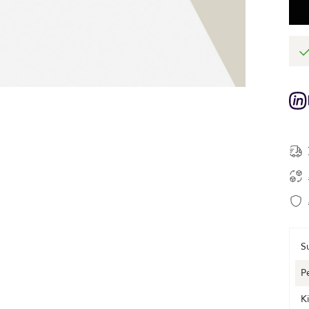
S
P
K