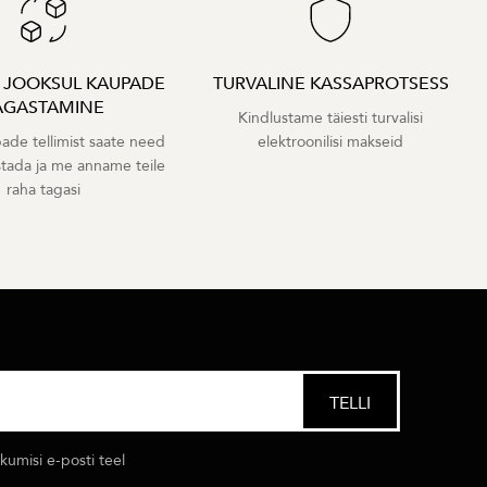
A JOOKSUL KAUPADE
TURVALINE KASSAPROTSESS
AGASTAMINE
Kindlustame täiesti turvalisi
ade tellimist saate need
elektroonilisi makseid
stada ja me anname teile
raha tagasi
umisi e-posti teel