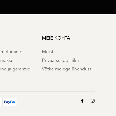
MEIE KOHTA
imetamine
Meist
e makse
Privaatsuspoliitika
ne ja garantiid
Võtke meiega ühendust