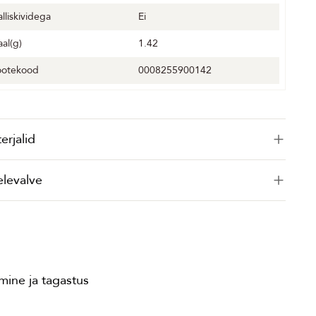
alliskividega
Ei
aal(g)
1.42
ootekood
0008255900142
erjalid
elevalve
ine ja tagastus