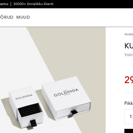
gastus
30000+ õnnelikku klienti
VÕRUD
MUUD
Aval
K
TOO
2
Pik