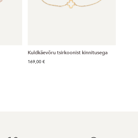
Kuldkäevõru tsirkoonist kinnitusega
Kuldkä
169,00 €
460,00 