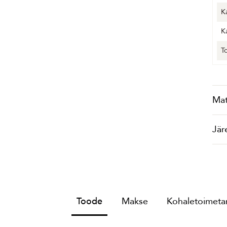
K
K
T
Mat
Jär
Toode
Makse
Kohaletoimetam