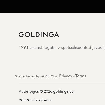
1993 aastast tegutsev spetsialiseeritud juveel
Privacy
Terms
Site protected by reCAPTCHA.
-
Autoriõigus © 2026 goldinga.ee
*SJ = Soovitatav jaehind