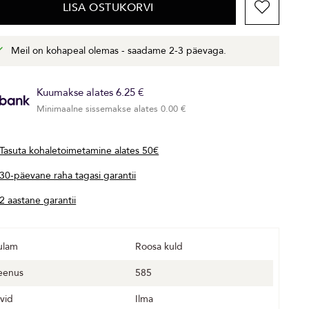
LISA OSTUKORVI
Meil on kohapeal olemas - saadame 2-3 päevaga.
Kuumakse alates 6.25 €
Minimaalne sissemakse alates 0.00 €
Tasuta kohaletoimetamine alates 50€
30-päevane raha tagasi garantii
2 aastane garantii
ulam
Roosa kuld
eenus
585
ivid
Ilma