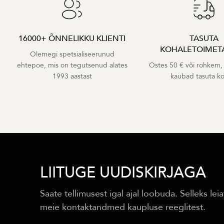
16000+ ÕNNELIKKU KLIENTI
TASUTA
KOHALETOIMET
Olemegi spetsialiseerunud
ehtepoe, mis on tegutsenud alates
Ostes 50 € või rohkem,
1993 aastast
kaubad tasuta k
LIITUGE UUDISKIRJAGA
Saate tellimusest igal ajal loobuda. Selleks leia
meie kontaktandmed kaupluse reeglitest.