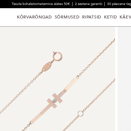
Tasuta kohaletoimetamine alates 50€
2 aastane garantii
30 päevane ta
KÕRVARÕNGAD
SÕRMUSED
RIPATSID
KETID
KÄE