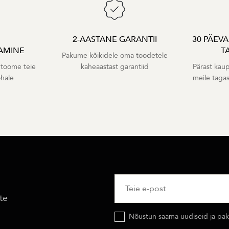
2-AASTANE GARANTII
30 PÄEV
AMINE
T
Pakume kõikidele oma toodetele
 toome teie
kaheaastast garantiid
Pärast kaup
ohale
meile taga
te
Nõustun saama uudiseid ja pakk