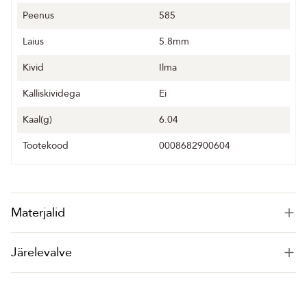
Peenus
585
Laius
5.8mm
Kivid
Ilma
Kalliskividega
Ei
Kaal(g)
6.04
Tootekood
0008682900604
Materjalid
Järelevalve