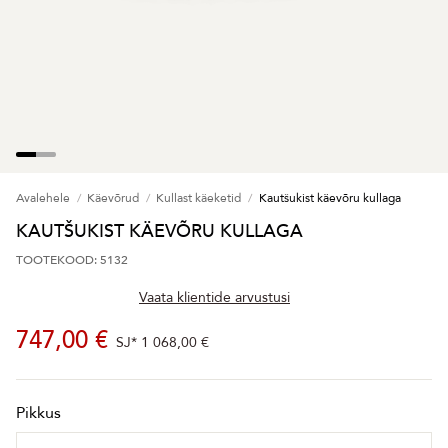
Avalehele
Käevõrud
Kullast käeketid
Kautšukist käevõru kullaga
KAUTŠUKIST KÄEVÕRU KULLAGA
TOOTEKOOD: 5132
Vaata klientide arvustusi
747,00 €
SJ*
1 068,00 €
Pikkus