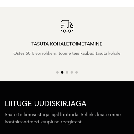
TASUTA KOHALETOIMETAMINE
Ostes 50 € või rohkem, toome teie kaubad tasuta kohale
LIITUGE UUDISKIRJAGA
Saate tellimusest igal ajal loobuda. Selleks leiate meie
kontaktandmed kaupluse reeglitest.