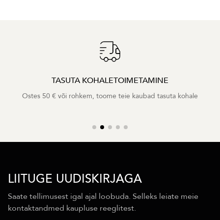
TASUTA KOHALETOIMETAMINE
Ostes 50 € või rohkem, toome teie kaubad tasuta kohale
LIITUGE UUDISKIRJAGA
Saate tellimusest igal ajal loobuda. Selleks leiate meie
kontaktandmed kaupluse reeglitest.