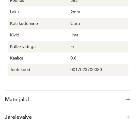
Peenus
585
Laius
2mm
Keti kudumine
Curb
Kivid
Ilma
Kalliskividega
Ei
Kaal(g)
0.8
Tootekood
0017023700080
Materjalid
Järelevalve