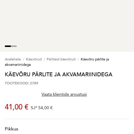
Avalehele
Käevõrud
Pärlitest käevõrud
Käevõru pärlite ja
akvamariinidega
KÄEVÕRU PÄRLITE JA AKVAMARIINIDEGA
TOOTEKOOD: 2789
Vaata klientide arvustusi
41,00 €
SJ*
54,00 €
Pikkus