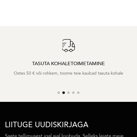
TASUTA KOHALETOIMETAMINE
Ostes 50 € või rohkem, toome teie kaubad tasuta kohale
LIITUGE UUDISKIRJAGA
Saate tellimusest igal ajal loobuda. Selleks leiate meie