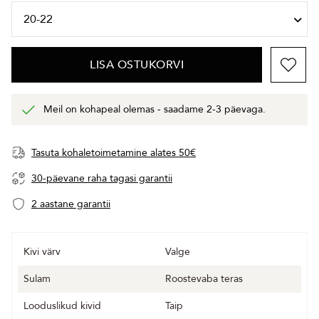
LISA OSTUKORVI
Meil on kohapeal olemas - saadame 2-3 päevaga.
Tasuta kohaletoimetamine alates 50€
30-päevane raha tagasi garantii
2 aastane garantii
Kivi värv
Valge
Sulam
Roostevaba teras
Looduslikud kivid
Taip