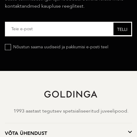
kontaktandmed kaupluse reeglitest.
Nõustun saama uudiseid ja pakkumisi e-posti teel
1993 aastast tegutsev spetsialiseeritud juveelipood.
VÕTA ÜHENDUST