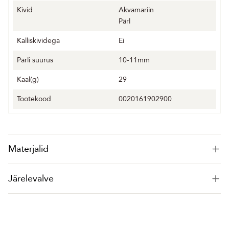
Kivid
Akvamariin
Pärl
Kalliskividega
Ei
Pärli suurus
10-11mm
Kaal(g)
29
Tootekood
0020161902900
Materjalid
Järelevalve