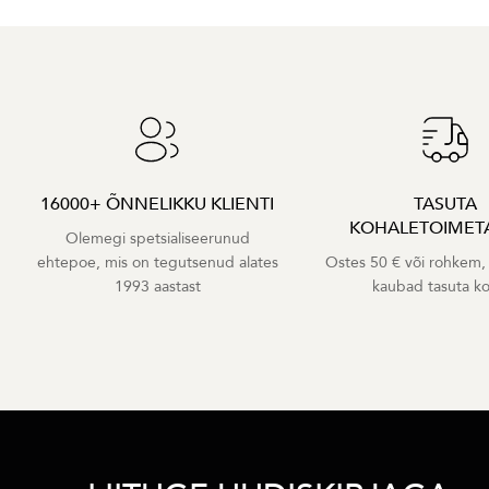
16000+ ÕNNELIKKU KLIENTI
TASUTA
KOHALETOIMET
Olemegi spetsialiseerunud
ehtepoe, mis on tegutsenud alates
Ostes 50 € või rohkem,
1993 aastast
kaubad tasuta k