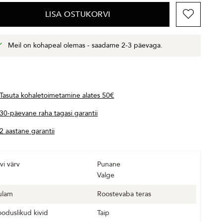
LISA OSTUKORVI
Meil on kohapeal olemas - saadame 2-3 päevaga.
Tasuta kohaletoimetamine alates 50€
30-päevane raha tagasi garantii
2 aastane garantii
vi värv
Punane
Valge
ulam
Roostevaba teras
ooduslikud kivid
Taip