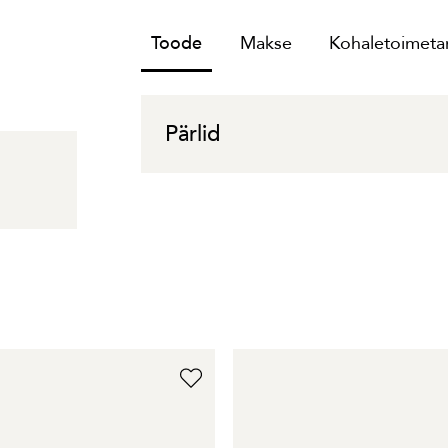
Toode
Makse
Kohaletoimetam
Pärlid