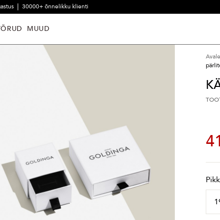
gastus
30000+ õnnelikku klienti
VÕRUD
MUUD
Aval
pärli
KÄ
TOO
4
Pik