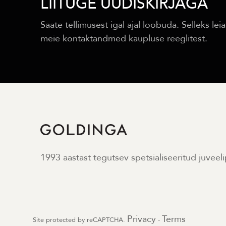
LIITUGE UUDISKIRJAGA
Saate tellimusest igal ajal loobuda. Selleks leia
meie kontaktandmed kaupluse reeglitest.
1993 aastast tegutsev spetsialiseeritud juveel
Privacy
Terms
Site protected by reCAPTCHA.
-