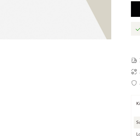
Ki
S
L