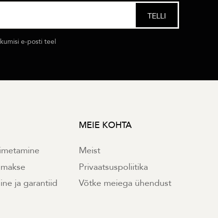
umisi e-posti teel
MEIE KOHTA
imetamine
Meist
e makse
Privaatsuspoliitika
ne ja garantiid
Võtke meiega ühendust