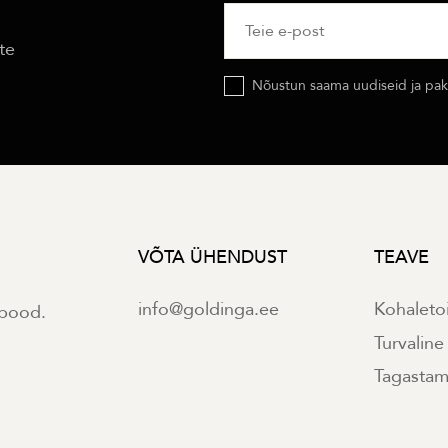
te
Nõustun saama uudiseid ja pakk
VÕTA ÜHENDUST
TEAVE
info@goldinga.ee
Kohaleto
ipood.
Turvalin
Tagastami