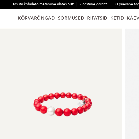
Tasuta kohaletoimetamine alates 50€
2 aastane garantii
30 päevane ta
KÕRVARÕNGAD
SÕRMUSED
RIPATSID
KETID
KÄE