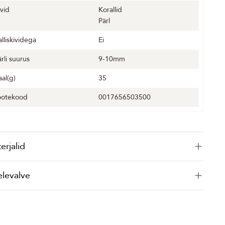
ivid
Korallid
Pärl
alliskividega
Ei
ärli suurus
9-10mm
aal(g)
35
ootekood
0017656503500
erjalid
elevalve