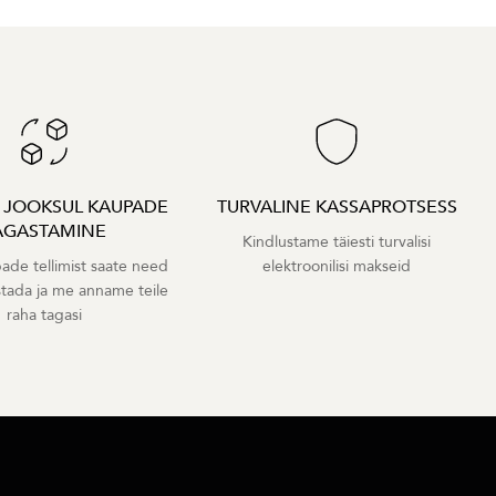
A JOOKSUL KAUPADE
TURVALINE KASSAPROTSESS
AGASTAMINE
Kindlustame täiesti turvalisi
ade tellimist saate need
elektroonilisi makseid
stada ja me anname teile
raha tagasi