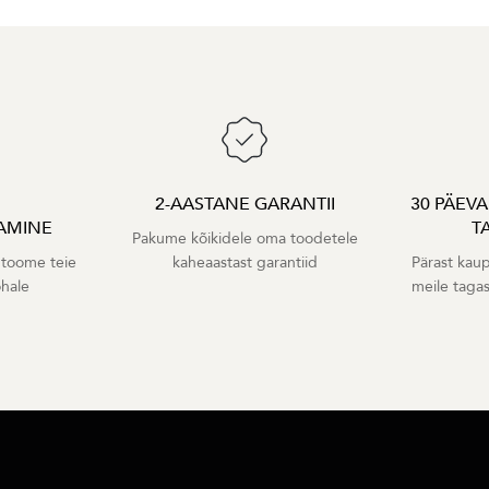
2-AASTANE GARANTII
30 PÄEV
AMINE
T
Pakume kõikidele oma toodetele
 toome teie
kaheaastast garantiid
Pärast kaup
ohale
meile taga