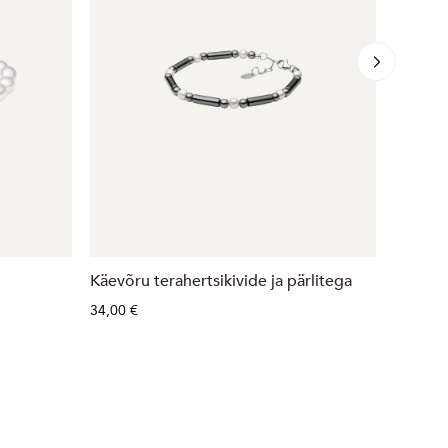
Käevõru terahertsikivide ja pärlitega
Käevõru
34,00 €
58,00 €