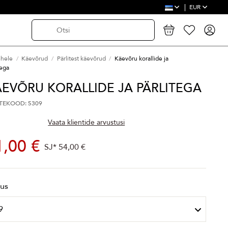
EUR
ehele
Käevõrud
Pärlitest käevõrud
Käevõru korallide ja
tega
EVÕRU KORALLIDE JA PÄRLITEGA
TEKOOD: 5309
Vaata klientide arvustusi
1,00 €
SJ*
54,00 €
kus