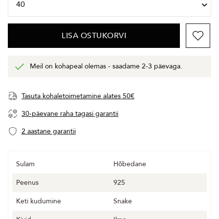
LISA OSTUKORVI
Meil on kohapeal olemas - saadame 2-3 päevaga.
Tasuta kohaletoimetamine alates 50€
30-päevane raha tagasi garantii
2 aastane garantii
Sulam
Hõbedane
Peenus
925
Keti kudumine
Snake