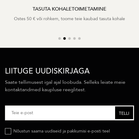
TASUTA KOHALETOIMETAMINE
Ostes 50 € või rohkem, toome teie kaubad tasuta kohale
LIITUGE UUDISKIRJAGA
Saate tellimusest igal ajal loobuda. Selleks leiate meie
kontaktandmed kaupluse reeglitest.
Nõustun saama uudiseid ja pakkumisi e-posti teel