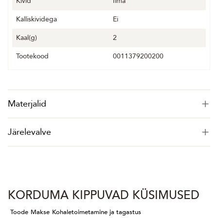
Kivid
Ilma
Kalliskividega
Ei
Kaal(g)
2
Tootekood
0011379200200
Materjalid
Järelevalve
KORDUMA KIPPUVAD KÜSIMUSED
Toode
Makse
Kohaletoimetamine ja tagastus