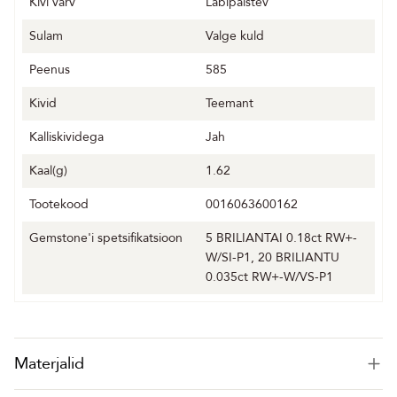
Kivi värv
Läbipaistev
Sulam
Valge kuld
Peenus
585
Kivid
Teemant
Kalliskividega
Jah
Kaal(g)
1.62
Tootekood
0016063600162
Gemstone'i spetsifikatsioon
5 BRILIANTAI 0.18ct RW+-
W/SI-P1, 20 BRILIANTU
0.035ct RW+-W/VS-P1
Materjalid