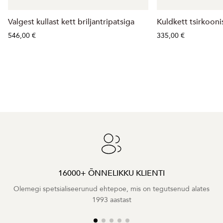
Valgest kullast kett briljantripatsiga
Kuldkett tsirkooni
546,00 €
335,00 €
16000+ ÕNNELIKKU KLIENTI
Olemegi spetsialiseerunud ehtepoe, mis on tegutsenud alates
1993 aastast