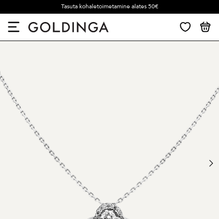
Tasuta kohaletoimetamine alates 50€