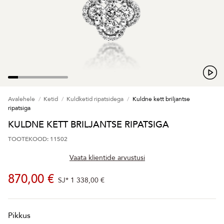
Avalehele
Ketid
Kuldketid ripatsidega
Kuldne kett briljantse
ripatsiga
KULDNE KETT BRILJANTSE RIPATSIGA
TOOTEKOOD: 11502
Vaata klientide arvustusi
870,00 €
SJ*
1 338,00 €
Pikkus