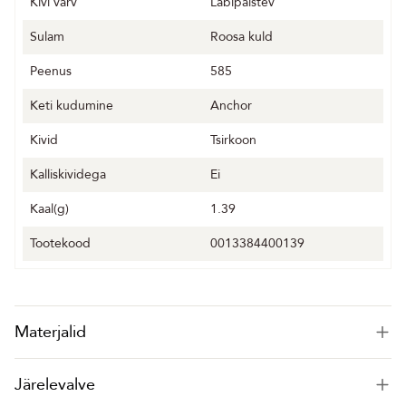
Kivi värv
Läbipaistev
Sulam
Roosa kuld
Peenus
585
Keti kudumine
Anchor
Kivid
Tsirkoon
Kalliskividega
Ei
Kaal(g)
1.39
Tootekood
0013384400139
Materjalid
Järelevalve