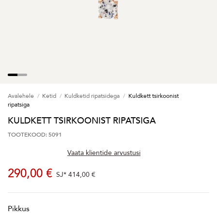
Avalehele
Ketid
Kuldketid ripatsidega
Kuldkett tsirkoonist
ripatsiga
KULDKETT TSIRKOONIST RIPATSIGA
TOOTEKOOD: 5091
Vaata klientide arvustusi
290,00 €
SJ*
414,00 €
Pikkus