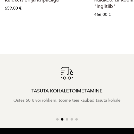
Kuldkett briljantripatsiga
Kuldkett Tsirkooni
"inglitiib"
659,00 €
466,00 €
TASUTA KOHALETOIMETAMINE
Ostes 50 € või rohkem, toome teie kaubad tasuta kohale