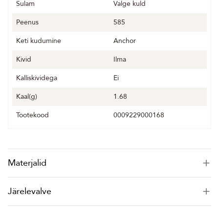
Sulam
Valge kuld
Peenus
585
Keti kudumine
Anchor
Kivid
Ilma
Kalliskividega
Ei
Kaal(g)
1.68
Tootekood
0009229000168
Materjalid
Järelevalve