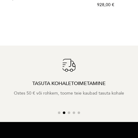
928,00 €
TASUTA KOHALETOIMETAMINE
Ostes 50 € või rohkem, toome teie kaubad tasuta kohale