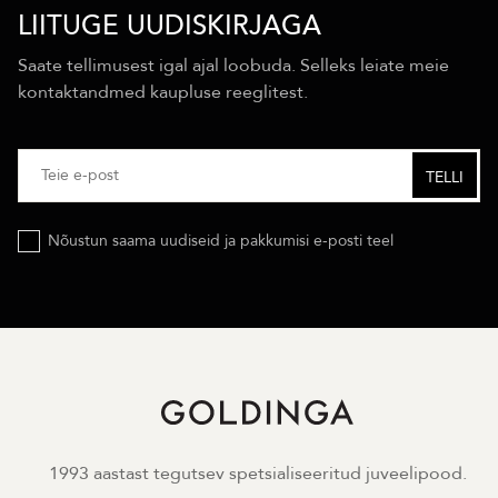
LIITUGE UUDISKIRJAGA
Saate tellimusest igal ajal loobuda. Selleks leiate meie
kontaktandmed kaupluse reeglitest.
Nõustun saama uudiseid ja pakkumisi e-posti teel
1993 aastast tegutsev spetsialiseeritud juveelipood.