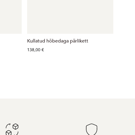
Kullatud hõbedaga pärlikett
Pärlik
138,00 €
145,00 