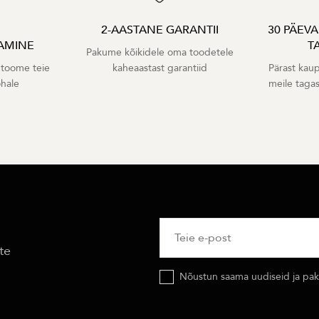
2-AASTANE GARANTII
30 PÄEV
AMINE
T
Pakume kõikidele oma toodetele
 toome teie
kaheaastast garantiid
Pärast kaup
ohale
meile taga
te
Nõustun saama uudiseid ja pakk