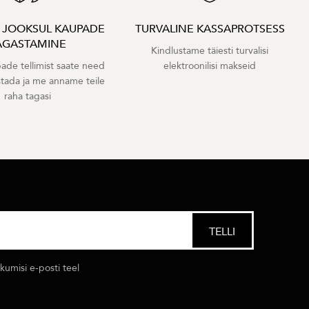
A JOOKSUL KAUPADE
TURVALINE KASSAPROTSESS
AGASTAMINE
Kindlustame täiesti turvalisi
ade tellimist saate need
elektroonilisi makseid
stada ja me anname teile
raha tagasi
umisi e-posti teel