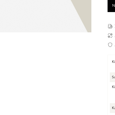
Ki
S
K
K