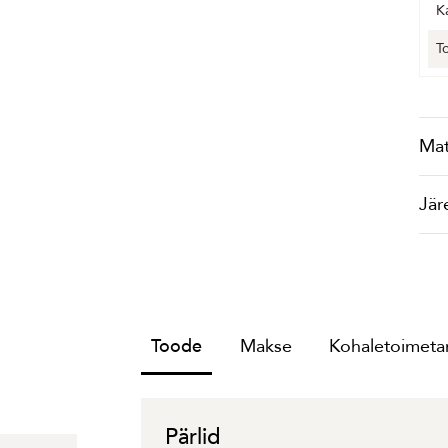
K
T
Mat
Jär
Toode
Makse
Kohaletoimetam
Pärlid