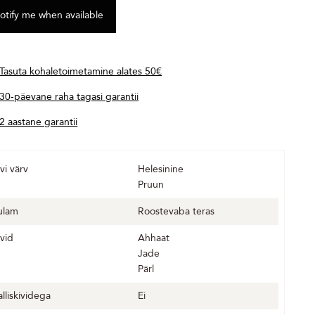
Tasuta kohaletoimetamine alates 50€
30-päevane raha tagasi garantii
2 aastane garantii
vi värv
Helesinine
Pruun
ulam
Roostevaba teras
ivid
Ahhaat
Jade
Pärl
alliskividega
Ei