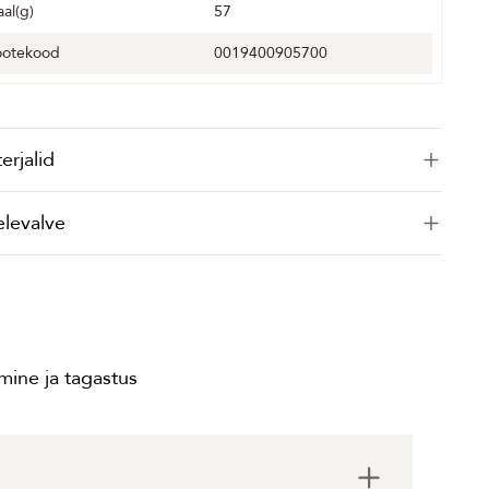
aal(g)
57
ootekood
0019400905700
erjalid
elevalve
ine ja tagastus