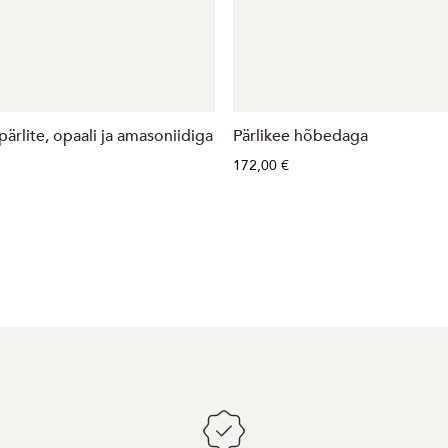
ärlite, opaali ja amasoniidiga
Pärlikee hõbedaga
172,00 €