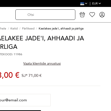
EUR
ehele
Ketid
Pärlikeed
Kaelakee jade'i, ahhaadi ja pärliga
ELAKEE JADE'I, AHHAADI JA
RLIGA
TEKOOD: 11986
Vaata klientide arvustusi
3,00 €
SJ*
71,00 €