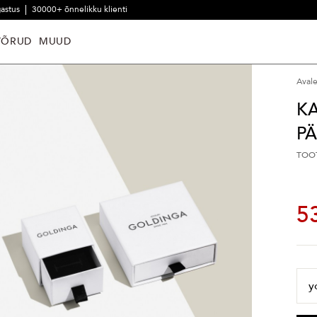
gastus
30000+ õnnelikku klienti
VÕRUD
MUUD
Aval
KA
PÄ
TOO
5