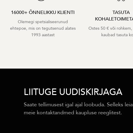
16000+ ÕNNELIKKU KLIENTI
TASUTA
KOHALETOIMET
Olemegi spetsialiseerunud
ehtepoe, mis on tegutsenud alates
Ostes 50 € või rohkem,
1993 aastast
kaubad tasuta k
LIITUGE UUDISKIRJAGA
Saate tellimusest igal ajal loobuda. Selleks leia
meie kontaktandmed kaupluse reeglitest.