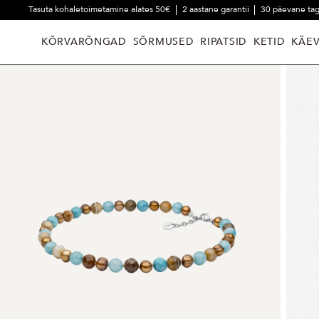
Tasuta kohaletoimetamine alates 50€
2 aastane garantii
30 päevane ta
KÕRVARÕNGAD
SÕRMUSED
RIPATSID
KETID
KÄE