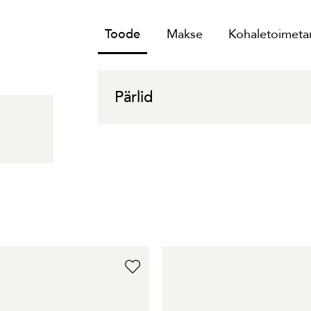
Toode
Makse
Kohaletoimetam
Pärlid