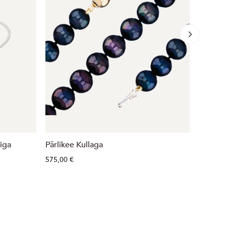
iga
Pärlikee Kullaga
Kaelake
575,00 €
65,00 €