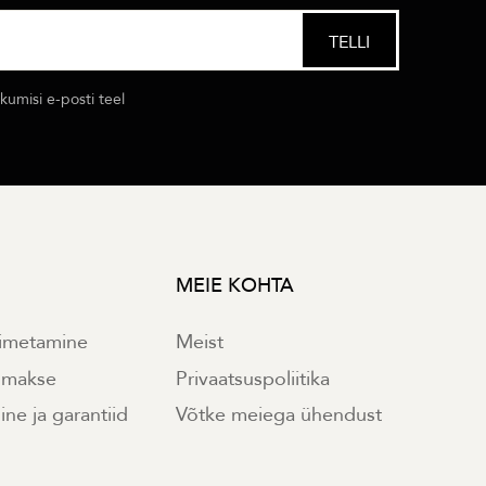
umisi e-posti teel
MEIE KOHTA
imetamine
Meist
e makse
Privaatsuspoliitika
ne ja garantiid
Võtke meiega ühendust