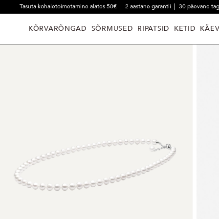
Tasuta kohaletoimetamine alates 50€
2 aastane garantii
30 päevane ta
KÕRVARÕNGAD
SÕRMUSED
RIPATSID
KETID
KÄE