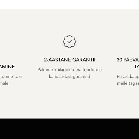
2-AASTANE GARANTII
30 PÄEV
AMINE
T
Pakume kõikidele oma toodetele
 toome teie
kaheaastast garantiid
Pärast kaup
ohale
meile taga