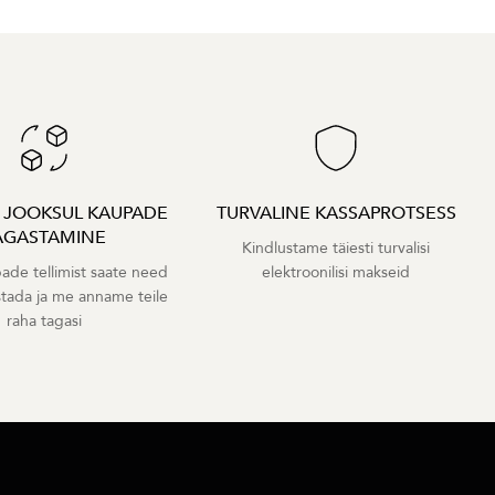
A JOOKSUL KAUPADE
TURVALINE KASSAPROTSESS
AGASTAMINE
Kindlustame täiesti turvalisi
ade tellimist saate need
elektroonilisi makseid
stada ja me anname teile
raha tagasi