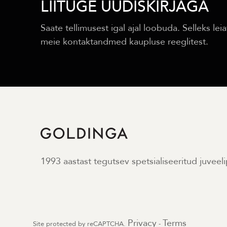
LIITUGE UUDISKIRJAGA
Saate tellimusest igal ajal loobuda. Selleks leia
meie kontaktandmed kaupluse reeglitest.
1993 aastast tegutsev spetsialiseeritud juveel
Privacy
Terms
Site protected by reCAPTCHA.
-