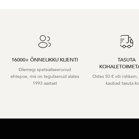
16000+ ÕNNELIKKU KLIENTI
TASUTA
KOHALETOIMET
Olemegi spetsialiseerunud
ehtepoe, mis on tegutsenud alates
Ostes 50 € või rohkem,
1993 aastast
kaubad tasuta k