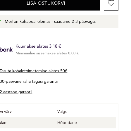
LISA OSTUKORVI
Meil on kohapeal olemas - saadame 2-3 päevaga.
Kuumakse alates 3.18 €
Minimaalne sissemakse alates 0.00 €
Tasuta kohaletoimetamine alates 50€
30-päevane raha tagasi garantii
2 aastane garantii
vi värv
Valge
ulam
Hõbedane