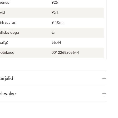
eenus
925
ivid
Pärl
ärli suurus
9-10mm
alliskividega
Ei
aal(g)
56.44
ootekood
0012268205644
erjalid
elevalve