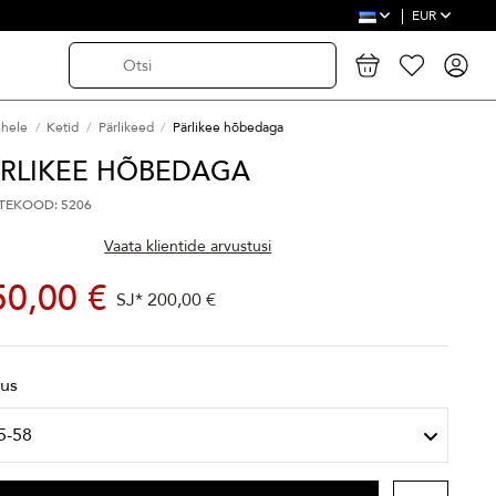
EUR
ehele
Ketid
Pärlikeed
Pärlikee hõbedaga
ÄRLIKEE HÕBEDAGA
TEKOOD: 5206
Vaata klientide arvustusi
50,00 €
SJ*
200,00 €
kus