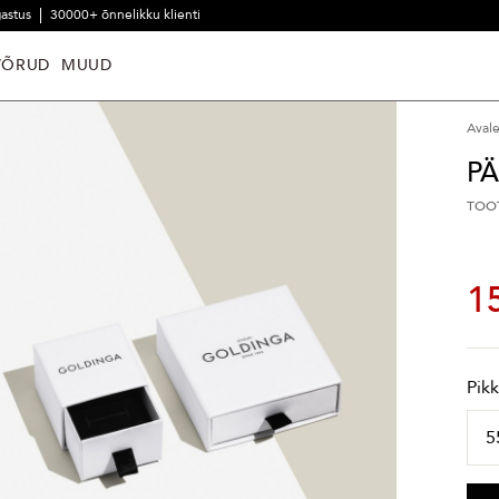
gastus
30000+ õnnelikku klienti
VÕRUD
MUUD
Aval
P
TOO
1
Pik