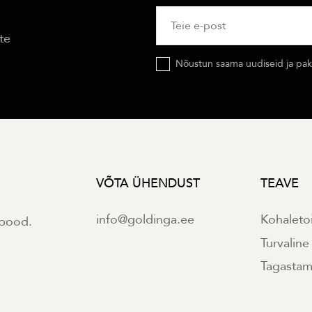
te
Nõustun saama uudiseid ja pakk
VÕTA ÜHENDUST
TEAVE
info@goldinga.ee
Kohaleto
ipood.
Turvalin
Tagastami