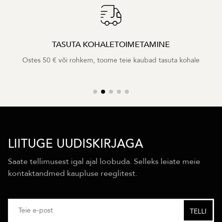
TASUTA KOHALETOIMETAMINE
Ostes 50 € või rohkem, toome teie kaubad tasuta kohale
LIITUGE UUDISKIRJAGA
Saate tellimusest igal ajal loobuda. Selleks leiate meie
kontaktandmed kaupluse reeglitest.