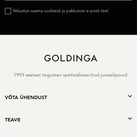
Nõustun saama uudiseid ja pakkumisi e-posti teel
1993 aastast tegutsev spetsialiseeritud juveelipood.
VÕTA ÜHENDUST
TEAVE