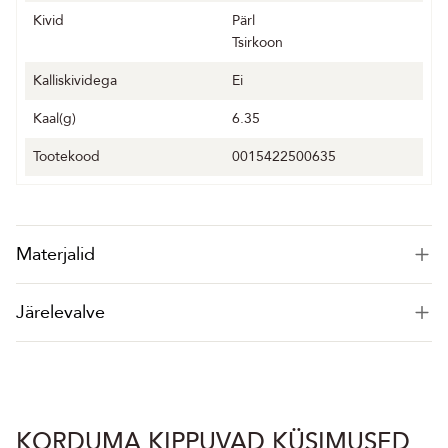
Kivid
Pärl
Tsirkoon
Kalliskividega
Ei
Kaal(g)
6.35
Tootekood
0015422500635
Materjalid
Järelevalve
KORDUMA KIPPUVAD KÜSIMUSED