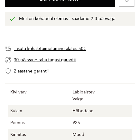
Meil on kohapeal olemas - saadame 2-3 päevaga.
Tasuta kohaletoimetamine alates 50€
30-päevane raha tagasi garantii
2 aastane garantii
Kivi värv
Läbipaistev
Valge
Sulam
Hõbedane
Peenus
925
Kinnitus
Muud