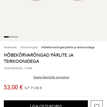
Avalehele
Kõrvarõngad
Hõbekõrvarõngad pärlite ja tsirkoonidega
HÕBEKÕRVARÕNGAD PÄRLITE JA
TSIRKOONIDEGA
TOOTEKOOD: 11294
Vaata klientide arvustusi
53,00 €
SJ*
71,00 €
LISA OSTUKORVI