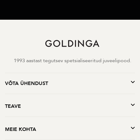
1993 aastast tegutsev spetsialiseeritud juveelipood.
VÕTA ÜHENDUST
TEAVE
MEIE KOHTA