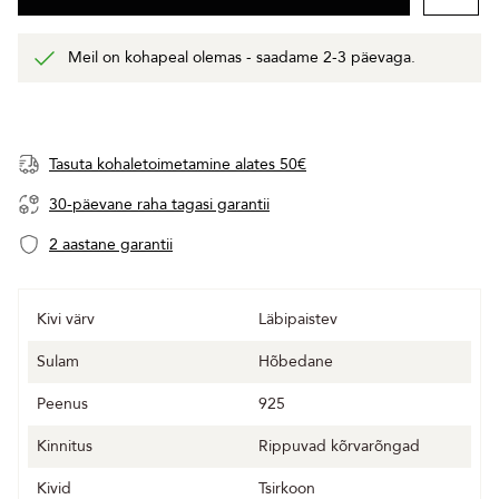
Meil on kohapeal olemas - saadame 2-3 päevaga.
Tasuta kohaletoimetamine alates 50€
30-päevane raha tagasi garantii
2 aastane garantii
Kivi värv
Läbipaistev
Sulam
Hõbedane
Peenus
925
Kinnitus
Rippuvad kõrvarõngad
Kivid
Tsirkoon