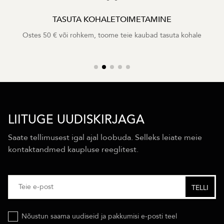
TASUTA KOHALETOIMETAMINE
Ostes 50 € või rohkem, toome teie kaubad tasuta kohale
LIITUGE UUDISKIRJAGA
Saate tellimusest igal ajal loobuda. Selleks leiate meie
kontaktandmed kaupluse reeglitest.
Nõustun saama uudiseid ja pakkumisi e-posti teel