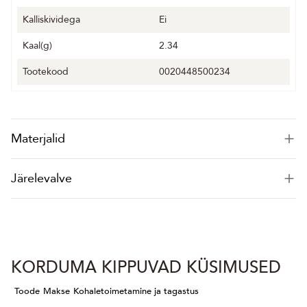
Kalliskividega
Ei
Kaal(g)
2.34
Tootekood
0020448500234
Materjalid
Järelevalve
KORDUMA KIPPUVAD KÜSIMUSED
Toode
Makse
Kohaletoimetamine ja tagastus