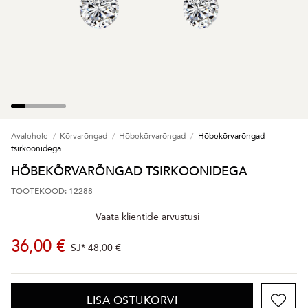
Avalehele
Kõrvarõngad
Hõbekõrvarõngad
Hõbekõrvarõngad
tsirkoonidega
HÕBEKÕRVARÕNGAD TSIRKOONIDEGA
TOOTEKOOD: 12288
Vaata klientide arvustusi
36,00 €
SJ*
48,00 €
LISA OSTUKORVI