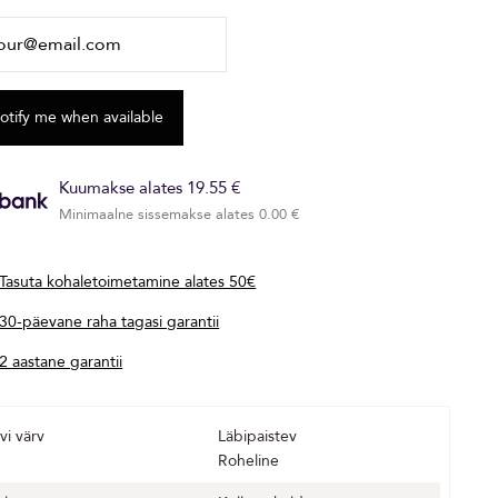
Kuumakse alates 19.55 €
Minimaalne sissemakse alates 0.00 €
Tasuta kohaletoimetamine alates 50€
30-päevane raha tagasi garantii
2 aastane garantii
vi värv
Läbipaistev
Roheline