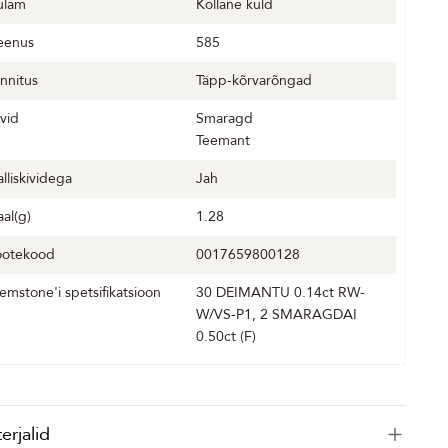
ulam
Kollane kuld
eenus
585
innitus
Täpp-kõrvarõngad
ivid
Smaragd
Teemant
alliskividega
Jah
aal(g)
1.28
ootekood
0017659800128
emstone'i spetsifikatsioon
30 DEIMANTU 0.14ct RW-
W/VS-P1, 2 SMARAGDAI
0.50ct (F)
erjalid