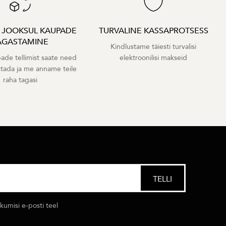
A JOOKSUL KAUPADE
TURVALINE KASSAPROTSESS
AGASTAMINE
Kindlustame täiesti turvalisi
ade tellimist saate need
elektroonilisi makseid
stada ja me anname teile
raha tagasi
umisi e-posti teel