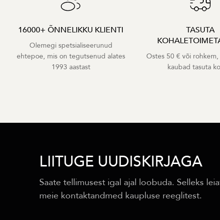
16000+ ÕNNELIKKU KLIENTI
TASUTA
KOHALETOIMET
Olemegi spetsialiseerunud
ehtepoe, mis on tegutsenud alates
Ostes 50 € või rohkem,
1993 aastast
kaubad tasuta k
LIITUGE UUDISKIRJAGA
Saate tellimusest igal ajal loobuda. Selleks leia
meie kontaktandmed kaupluse reeglitest.