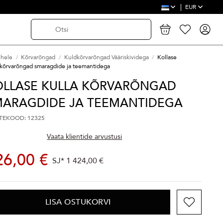
EUR
ehele
Kõrvarõngad
Kuldkõrvarõngad Vääriskividega
Kollase
 kõrvarõngad smaragdide ja teemantidega
OLLASE KULLA KÕRVARÕNGAD
MARAGDIDE JA TEEMANTIDEGA
TEKOOD: 12325
Vaata klientide arvustusi
26,00 €
SJ*
1 424,00 €
LISA OSTUKORVI