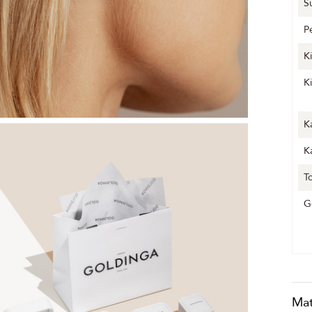
S
P
K
K
K
K
T
G
Mat