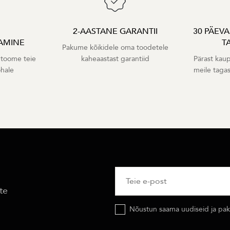
2-AASTANE GARANTII
30 PÄEV
AMINE
T
Pakume kõikidele oma toodetele
 toome teie
kaheaastast garantiid
Pärast kaup
ohale
meile taga
te
Nõustun saama uudiseid ja pakk