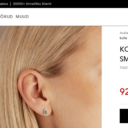
gastus
30000+ õnnelikku klienti
VÕRUD
MUUD
Aval
kulla
K
S
TOO
9