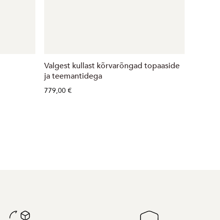
Valgest kullast kõrvarõngad topaaside
Valgest
ja teemantidega
teeman
topaas
779,00 €
1 099,0