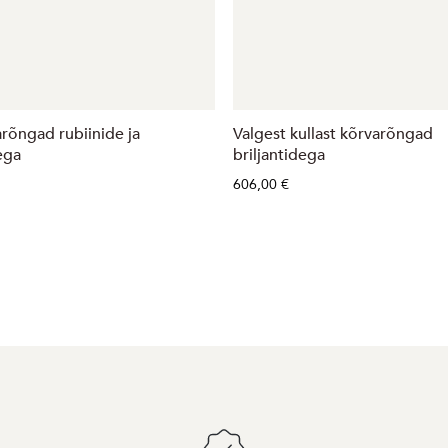
rõngad rubiinide ja
Valgest kullast kõrvarõngad
ega
briljantidega
606,00 €