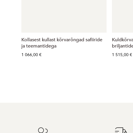
Kollasest kullast kõrvarõngad safiiride
Kuldkõrva
ja teemantidega
briljantid
1 066,00 €
1 515,00 €