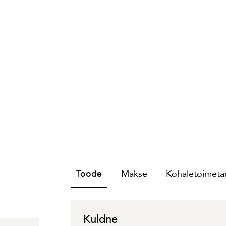
Toode
Makse
Kohaletoimetam
Kuldne