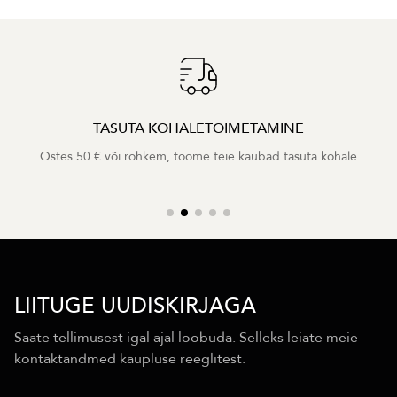
TASUTA KOHALETOIMETAMINE
Ostes 50 € või rohkem, toome teie kaubad tasuta kohale
LIITUGE UUDISKIRJAGA
Saate tellimusest igal ajal loobuda. Selleks leiate meie
kontaktandmed kaupluse reeglitest.