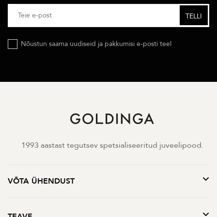
Nõustun saama uudiseid ja pakkumisi e-posti teel
1993 aastast tegutsev spetsialiseeritud juveelipood.
VÕTA ÜHENDUST
TEAVE