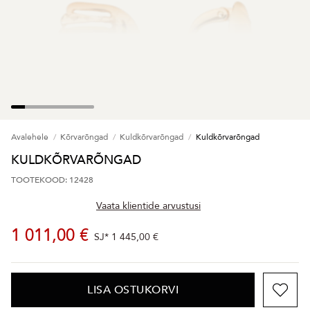
Avalehele
Kõrvarõngad
Kuldkõrvarõngad
Kuldkõrvarõngad
KULDKÕRVARÕNGAD
TOOTEKOOD: 12428
Vaata klientide arvustusi
1 011,00 €
SJ*
1 445,00 €
LISA OSTUKORVI