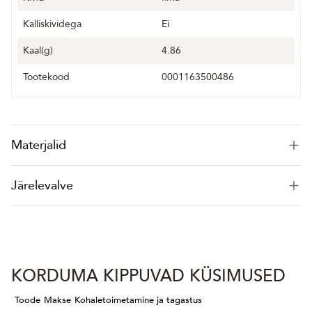
Kalliskividega
Ei
Kaal(g)
4.86
Tootekood
0001163500486
Materjalid
Järelevalve
KORDUMA KIPPUVAD KÜSIMUSED
Toode
Makse
Kohaletoimetamine ja tagastus