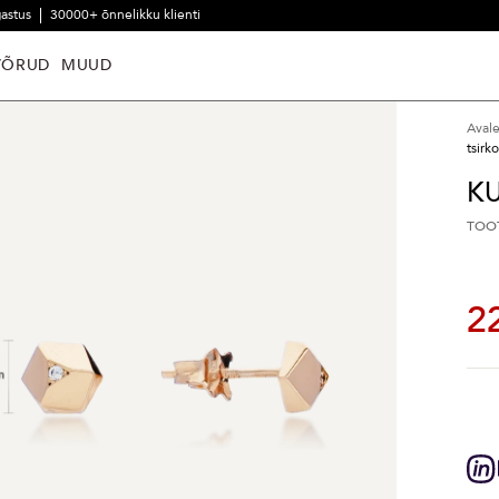
gastus
30000+ õnnelikku klienti
VÕRUD
MUUD
Aval
tsirk
K
TOO
2