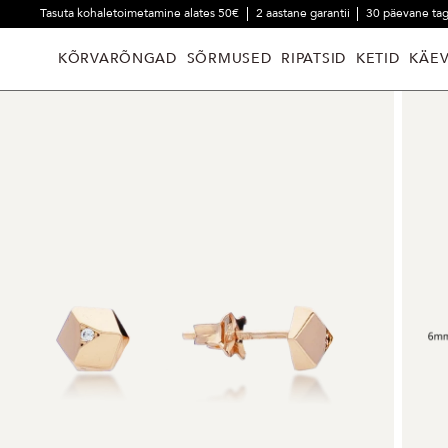
Tasuta kohaletoimetamine alates 50€
2 aastane garantii
30 päevane ta
KÕRVARÕNGAD
SÕRMUSED
RIPATSID
KETID
KÄE