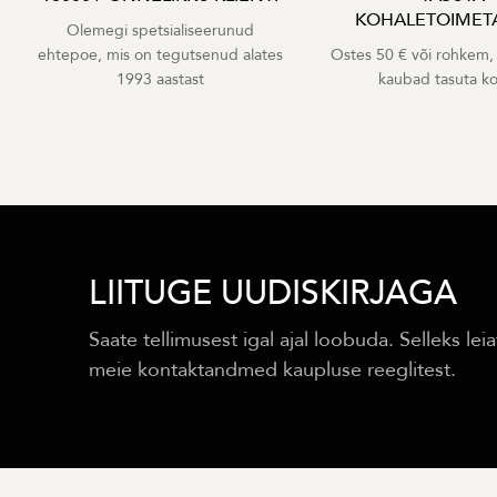
KOHALETOIMET
Olemegi spetsialiseerunud
ehtepoe, mis on tegutsenud alates
Ostes 50 € või rohkem,
1993 aastast
kaubad tasuta k
LIITUGE UUDISKIRJAGA
Saate tellimusest igal ajal loobuda. Selleks leia
meie kontaktandmed kaupluse reeglitest.