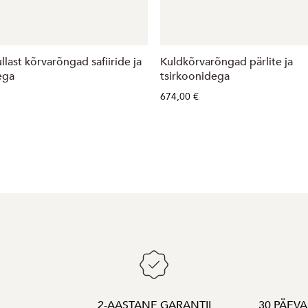
llast kõrvarõngad safiiride ja
Kuldkõrvarõngad pärlite ja
ega
tsirkoonidega
674,00 €
2-AASTANE GARANTII
30 PÄEV