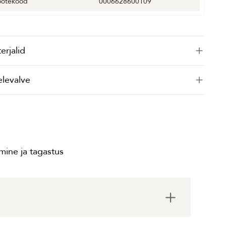
ootekood
0006628600109
erjalid
elevalve
ine ja tagastus