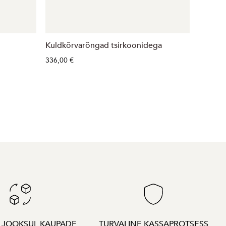
Kuldkõrvarõngad tsirkoonidega
Kuldkõ
336,00 €
280,00 
A JOOKSUL KAUPADE
TURVALINE KASSAPROTSESS