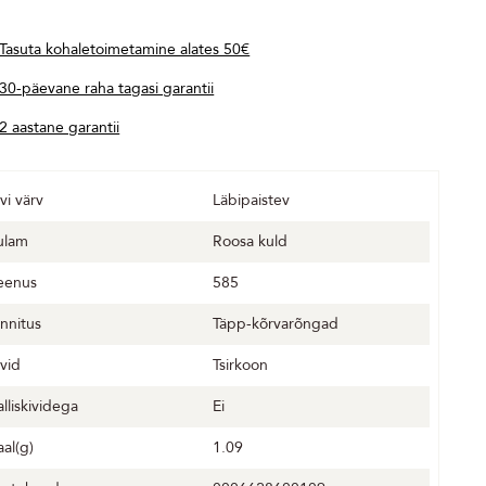
Tasuta kohaletoimetamine alates 50€
30-päevane raha tagasi garantii
2 aastane garantii
vi värv
Läbipaistev
ulam
Roosa kuld
eenus
585
innitus
Täpp-kõrvarõngad
ivid
Tsirkoon
alliskividega
Ei
aal(g)
1.09