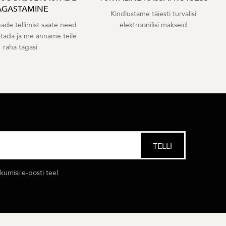
AGASTAMINE
Kindlustame täiesti turvalisi
ade tellimist saate need
elektroonilisi makseid
stada ja me anname teile
raha tagasi
umisi e-posti teel