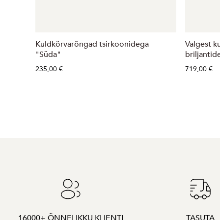
Kuldkõrvarõngad tsirkoonidega
Valgest ku
"Süda"
briljantid
235,00 €
719,00 €
16000+ ÕNNELIKKU KLIENTI
TASUTA