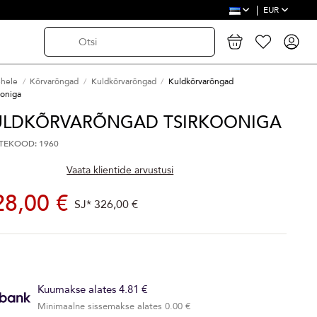
EUR
ehele
Kõrvarõngad
Kuldkõrvarõngad
Kuldkõrvarõngad
ooniga
ULDKÕRVARÕNGAD TSIRKOONIGA
TEKOOD: 1960
Vaata klientide arvustusi
28,00 €
SJ*
326,00 €
Kuumakse alates 4.81 €
Minimaalne sissemakse alates 0.00 €