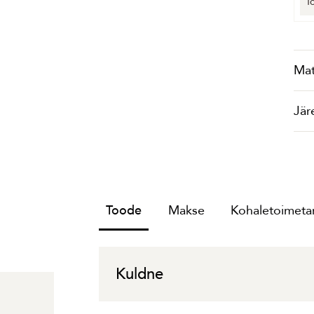
T
Mat
Jär
Toode
Makse
Kohaletoimetam
Kuldne