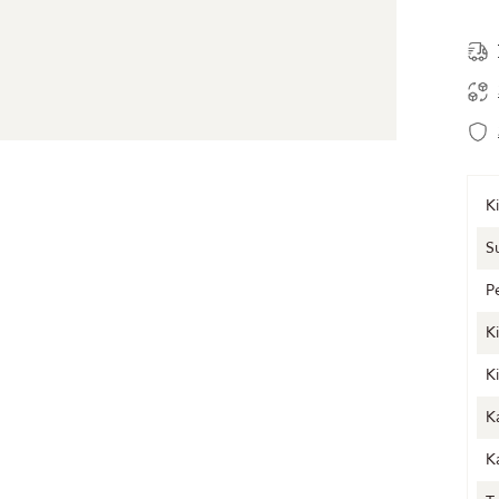
Ki
S
P
K
K
K
K