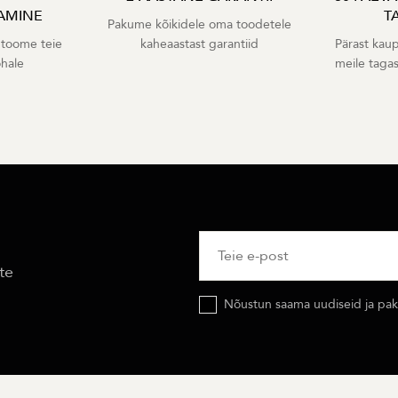
AMINE
T
Pakume kõikidele oma toodetele
 toome teie
kaheaastast garantiid
Pärast kaup
ohale
meile taga
te
Nõustun saama uudiseid ja pakk