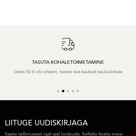
TASUTA KOHALETOIMETAMINE
Ostes 50 € või rohkem, toome teie kaubad tasuta kohale
LIITUGE UUDISKIRJAGA
Saate tellimusest igal ajal loobuda. Selleks leiate meie