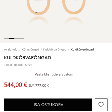
Avalehele
Kõrvarõngad
Kuldkõrvarõngad
Kuldkõrvarõngad
KULDKÕRVARÕNGAD
TOOTEKOOD: 5391
Vaata klientide arvustusi
544,00 €
SJ*
777,00 €
LISA OSTUKORVI