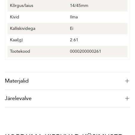
Kõrgus/laius
14/45mm
Kivid
Ilma
Kalliskividega
Ei
Kaal(g)
2.61
Tootekood
0000200000261
Materjalid
Järelevalve