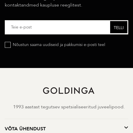
kontaktandmed kaupluse reeglitest.
Nõustun saama uudiseid ja pakkumisi e-posti teel
1993 aastast tegutsev spetsialiseeritud juveelipood.
VÕTA ÜHENDUST