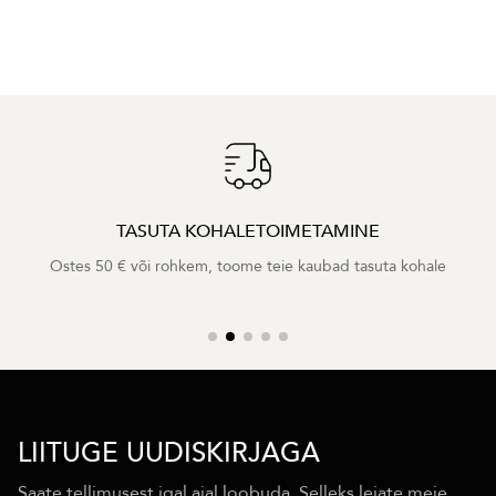
TASUTA KOHALETOIMETAMINE
Ostes 50 € või rohkem, toome teie kaubad tasuta kohale
LIITUGE UUDISKIRJAGA
Saate tellimusest igal ajal loobuda. Selleks leiate meie