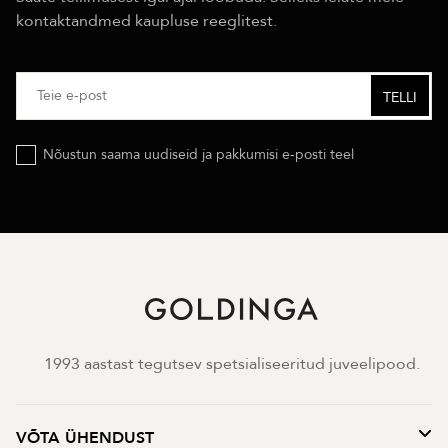
kontaktandmed kaupluse reeglitest.
Nõustun saama uudiseid ja pakkumisi e-posti teel
1993 aastast tegutsev spetsialiseeritud juveelipood.
VÕTA ÜHENDUST