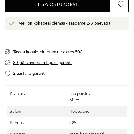
LISA OSTUKORVI
Meil on kohapeal olemas - saadame 2-3 päevaga.
Tasuta kohaletoimetamine alates 50€
30-päevane raha tagasi garantii
2 aastane garantii
Kivi värv
Läbipaistev
Must
Sulam
Hõbedane
Peenus
925