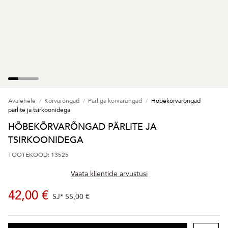
Avalehele
Kõrvarõngad
Pärliga kõrvarõngad
Hõbekõrvarõngad
pärlite ja tsirkoonidega
HÕBEKÕRVARÕNGAD PÄRLITE JA
TSIRKOONIDEGA
TOOTEKOOD: 13525
Vaata klientide arvustusi
42,00 €
SJ*
55,00 €