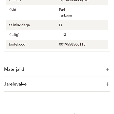
Kinnitus
Täpp-kõrvarõngad
Kivid
Pärl
Tsirkoon
Kalliskividega
Ei
Kaal(g)
1.13
Tootekood
0019558500113
Materjalid
Järelevalve