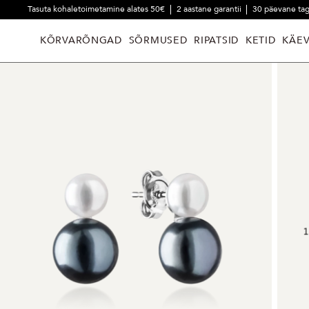
Tasuta kohaletoimetamine alates 50€
2 aastane garantii
30 päevane ta
KÕRVARÕNGAD
SÕRMUSED
RIPATSID
KETID
KÄE