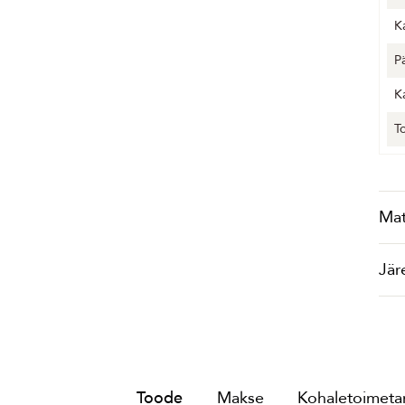
K
P
K
T
Mat
Jär
Toode
Makse
Kohaletoimetam