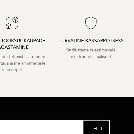
A JOOKSUL KAUPADE
TURVALINE KASSAPROTSESS
AGASTAMINE
Kindlustame täiesti turvalisi
ade tellimist saate need
elektroonilisi makseid
stada ja me anname teile
raha tagasi