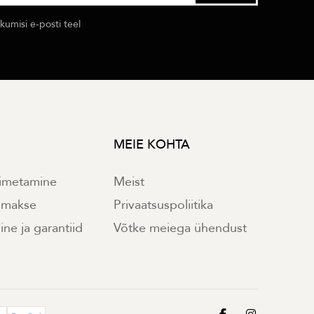
umisi e-posti teel
MEIE KOHTA
imetamine
Meist
e makse
Privaatsuspoliitika
ne ja garantiid
Võtke meiega ühendust