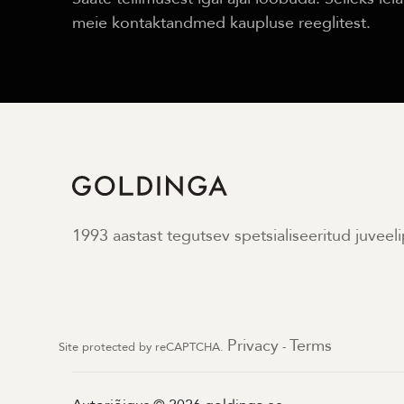
meie kontaktandmed kaupluse reeglitest.
1993 aastast tegutsev spetsialiseeritud juveel
Privacy
Terms
Site protected by reCAPTCHA.
-