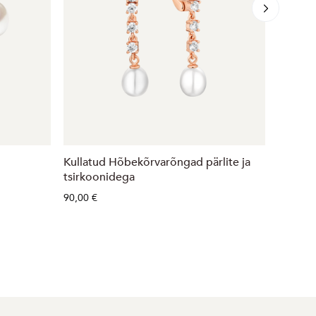
Kullatud Hõbekõrvarõngad pärlite ja
Kullatu
tsirkoonidega
tsirko
90,00 €
68,00 €