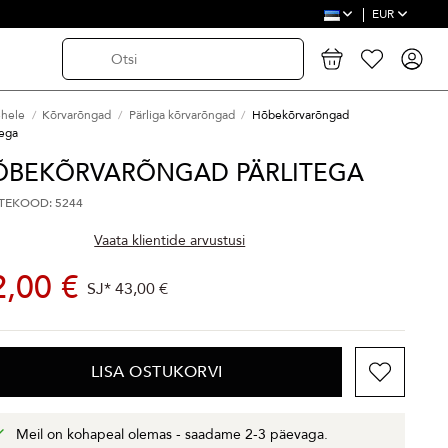
EUR
ehele
Kõrvarõngad
Pärliga kõrvarõngad
Hõbekõrvarõngad
tega
ÕBEKÕRVARÕNGAD PÄRLITEGA
TEKOOD: 5244
Vaata klientide arvustusi
2,00 €
SJ*
43,00 €
LISA OSTUKORVI
Meil on kohapeal olemas - saadame 2-3 päevaga.