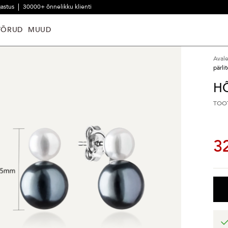
gastus
30000+ õnnelikku klienti
VÕRUD
MUUD
Aval
pärli
H
TOO
3