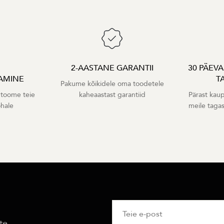
2-AASTANE GARANTII
30 PÄEV
AMINE
T
Pakume kõikidele oma toodetele
 toome teie
kaheaastast garantiid
Pärast kaup
ohale
meile taga
te