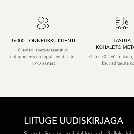
16000+ ÕNNELIKKU KLIENTI
TASUTA
KOHALETOIMET
Olemegi spetsialiseerunud
ehtepoe, mis on tegutsenud alates
Ostes 50 € või rohkem,
1993 aastast
kaubad tasuta k
LIITUGE UUDISKIRJAGA
Saate tellimusest igal ajal loobuda. Selleks leia