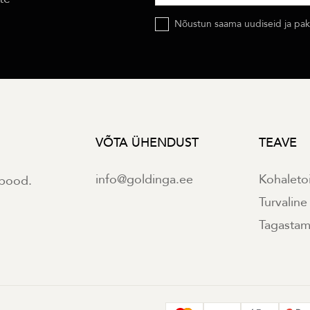
Nõustun saama uudiseid ja pakk
VÕTA ÜHENDUST
TEAVE
info@goldinga.ee
Kohaleto
ipood.
Turvalin
Tagastami