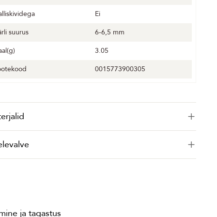
alliskividega
Ei
ärli suurus
6-6,5 mm
aal(g)
3.05
ootekood
0015773900305
erjalid
elevalve
ine ja tagastus