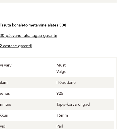
Tasuta kohaletoimetamine alates 50€
30-päevane raha tagasi garantii
2 aastane garantii
vi värv
Must
Valge
ulam
Hõbedane
eenus
925
innitus
Täpp-kõrvarõngad
ikkus
15mm
ivid
Pärl