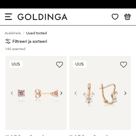
30 päevane tagastus
Avalehele
Uued tooted
Filtreeri ja sorteeri
140
esemed
UUS
UUS