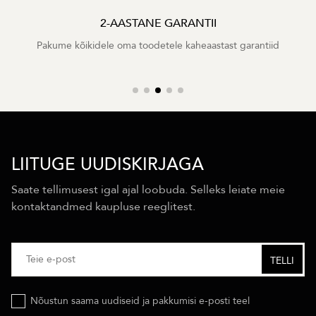
2-AASTANE GARANTII
Pakume kõikidele oma toodetele kaheaastast garantiid
LIITUGE UUDISKIRJAGA
Saate tellimusest igal ajal loobuda. Selleks leiate meie
kontaktandmed kaupluse reeglitest.
Nõustun saama uudiseid ja pakkumisi e-posti teel