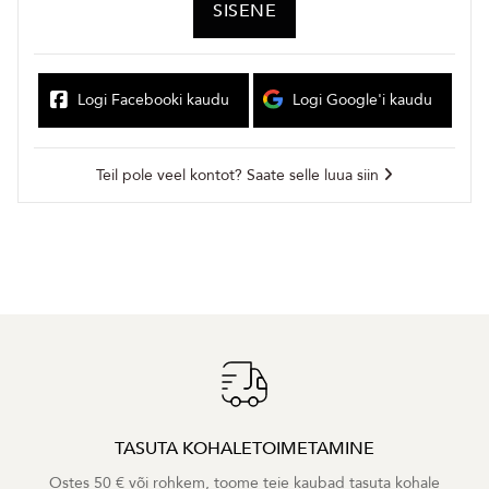
SISENE
Logi Facebooki kaudu
Logi Google'i kaudu
Teil pole veel kontot? Saate selle luua siin
TASUTA KOHALETOIMETAMINE
Ostes 50 € või rohkem, toome teie kaubad tasuta kohale