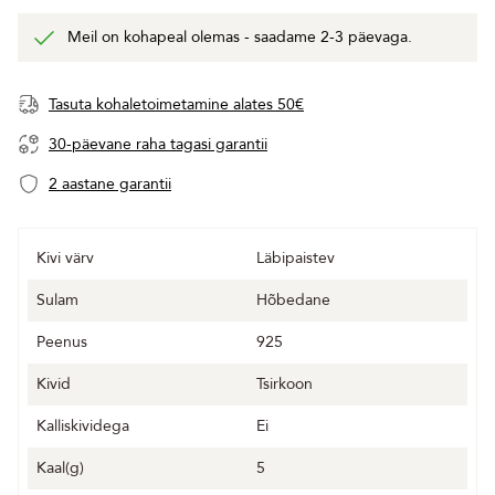
Meil on kohapeal olemas - saadame 2-3 päevaga.
Tasuta kohaletoimetamine alates 50€
30-päevane raha tagasi garantii
2 aastane garantii
Kivi värv
Läbipaistev
Sulam
Hõbedane
Peenus
925
Kivid
Tsirkoon
Kalliskividega
Ei
Kaal(g)
5