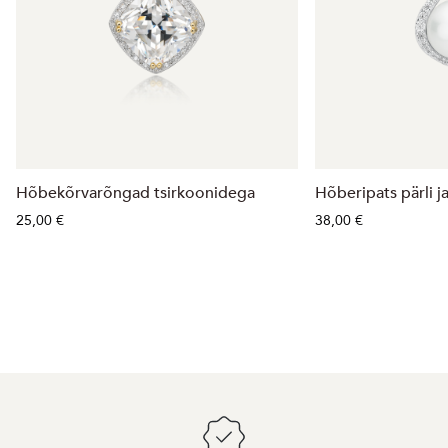
Hõbekõrvarõngad tsirkoonidega
Hõberipats pärli j
25,00 €
38,00 €