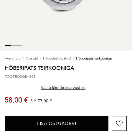
Avalehele
Ripatsid
Hõbedast ripatsid
Hõberipats tsirkooniga
HÕBERIPATS TSIRKOONIGA
TOOTEKOOD: 525
Vaata klientide arvustusi
58,00 €
SJ*
77,00 €
LISA OSTUKORVI