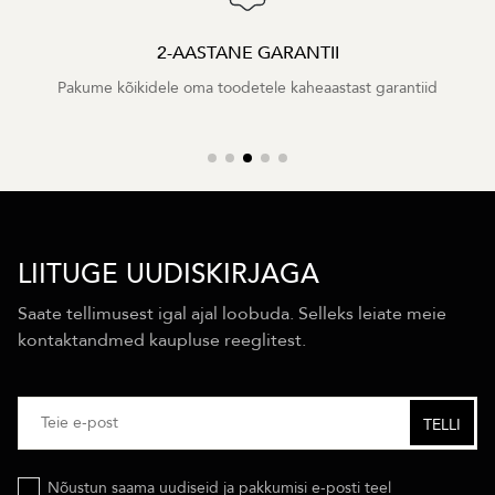
2-AASTANE GARANTII
Pakume kõikidele oma toodetele kaheaastast garantiid
LIITUGE UUDISKIRJAGA
Saate tellimusest igal ajal loobuda. Selleks leiate meie
kontaktandmed kaupluse reeglitest.
Nõustun saama uudiseid ja pakkumisi e-posti teel