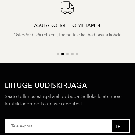
TASUTA KOHALETOIMETAMINE
Ostes 50 € või rohkem, toome teie kaubad tasuta kohale
LIITUGE UUDISKIRJAGA
Saate tellimusest igal ajal loobuda. Selleks leiate meie
kontaktandmed kaupluse reeglitest.