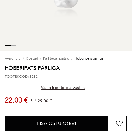
Avalehele
Ripatsid
Pärlitega ripatsid
Hõberipats pärliga
HÕBERIPATS PÄRLIGA
TOOTEKOOD: 5232
Vaata klientide arvustusi
22,00 €
SJ*
29,00 €
LISA OSTUKORVI