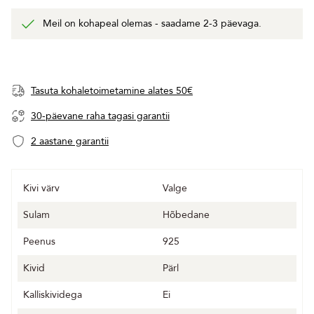
Meil on kohapeal olemas - saadame 2-3 päevaga.
Tasuta kohaletoimetamine alates 50€
30-päevane raha tagasi garantii
2 aastane garantii
Kivi värv
Valge
Sulam
Hõbedane
Peenus
925
Kivid
Pärl
Kalliskividega
Ei