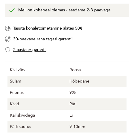
Meil on kohapeal olemas - saadame 2-3 päevaga.
Tasuta kohaletoimetamine alates 50€
30-päevane raha tagasi garantii
2 aastane garantii
Kivi värv
Roosa
Sulam
Hõbedane
Peenus
925
Kivid
Pärl
Kalliskividega
Ei
Pärli suurus
9-10mm