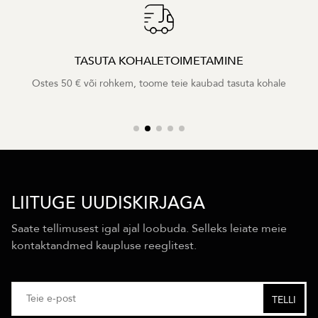
TASUTA KOHALETOIMETAMINE
Ostes 50 € või rohkem, toome teie kaubad tasuta kohale
LIITUGE UUDISKIRJAGA
Saate tellimusest igal ajal loobuda. Selleks leiate meie
kontaktandmed kaupluse reeglitest.