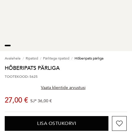
Avalehele
Ripatsid
Pärlitega ripatsid
Hõberipats pärliga
HÕBERIPATS PÄRLIGA
TOOTEKOOD: 5625
Vaata klientide arvustusi
27,00 €
SJ*
36,00 €
LISA OSTUKORVI