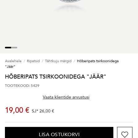
Avalehele
Ripatsid
Tähtkuju märgid
Hõberipats tsirkoonidega
"Jäär"
HÕBERIPATS TSIRKOONIDEGA "JÄÄR"
TOOTEKOOD: 5429
Vaata klientide arvustusi
19,00 €
SJ*
26,00 €
LISA OSTUKORVI