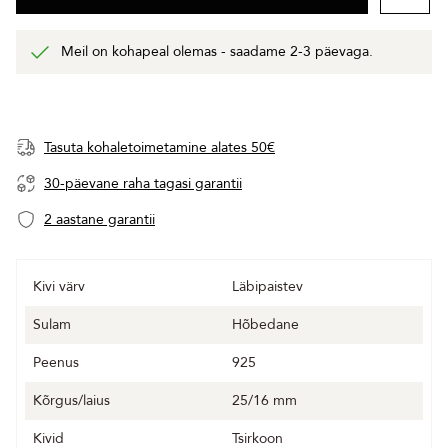
Meil on kohapeal olemas - saadame 2-3 päevaga.
Tasuta kohaletoimetamine alates 50€
30-päevane raha tagasi garantii
2 aastane garantii
Kivi värv
Läbipaistev
Sulam
Hõbedane
Peenus
925
Kõrgus/laius
25/16 mm
Kivid
Tsirkoon