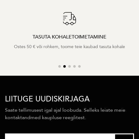
TASUTA KOHALETOIMETAMINE
Ostes 50 € või rohkem, toome teie kaubad tasuta kohale
LIITUGE UUDISKIRJAGA
Saate tellimusest igal ajal loobuda. Selleks leiate meie
kontaktandmed kaupluse reeglitest.