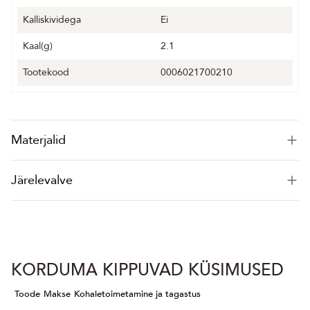
Kalliskividega
Ei
Kaal(g)
2.1
Tootekood
0006021700210
Materjalid
Järelevalve
KORDUMA KIPPUVAD KÜSIMUSED
Toode
Makse
Kohaletoimetamine ja tagastus