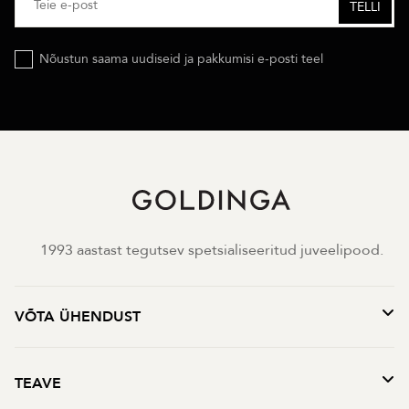
Nõustun saama uudiseid ja pakkumisi e-posti teel
1993 aastast tegutsev spetsialiseeritud juveelipood.
VÕTA ÜHENDUST
TEAVE