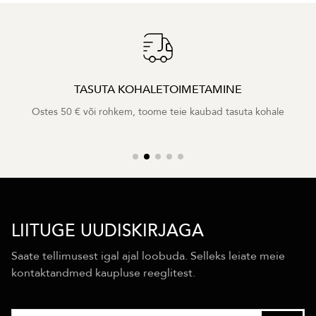
TASUTA KOHALETOIMETAMINE
Ostes 50 € või rohkem, toome teie kaubad tasuta kohale
LIITUGE UUDISKIRJAGA
Saate tellimusest igal ajal loobuda. Selleks leiate meie
kontaktandmed kaupluse reeglitest.