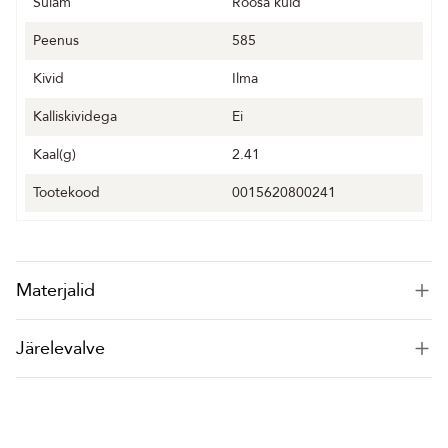
Sulam
Roosa kuld
Peenus
585
Kivid
Ilma
Kalliskividega
Ei
Kaal(g)
2.41
Tootekood
0015620800241
Materjalid
Järelevalve