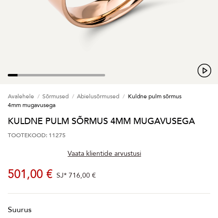
Avalehele
Sõrmused
Abielusõrmused
Kuldne pulm sõrmus
4mm mugavusega
KULDNE PULM SÕRMUS 4MM MUGAVUSEGA
TOOTEKOOD: 11275
Vaata klientide arvustusi
501,00 €
SJ*
716,00 €
Suurus