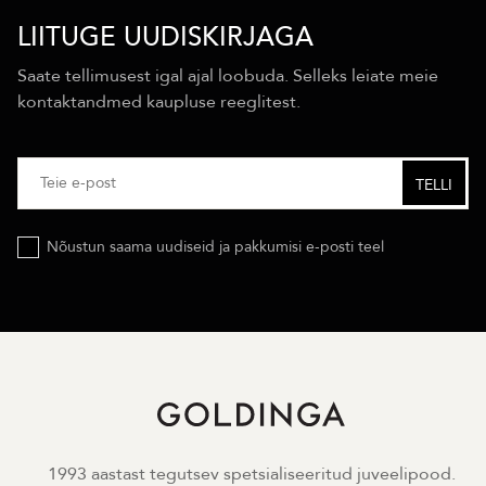
LIITUGE UUDISKIRJAGA
Saate tellimusest igal ajal loobuda. Selleks leiate meie
kontaktandmed kaupluse reeglitest.
Nõustun saama uudiseid ja pakkumisi e-posti teel
1993 aastast tegutsev spetsialiseeritud juveelipood.