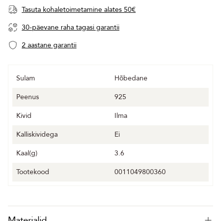
Tasuta kohaletoimetamine alates 50€
30-päevane raha tagasi garantii
2 aastane garantii
Sulam
Hõbedane
Peenus
925
Kivid
Ilma
Kalliskividega
Ei
Kaal(g)
3.6
Tootekood
0011049800360
Materjalid