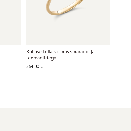
Kollase kulla sõrmus smaragdi ja
Kuldsõ
teemantidega
589,00 
554,00 €