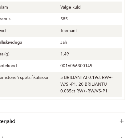
ulam
Valge kuld
eenus
585
ivid
Teemant
alliskividega
Jah
aal(g)
1.49
ootekood
0016056300149
emstone'i spetsifikatsioon
5 BRILIANTAI 0.19ct RW+-
W/SI-P1, 20 BRILIANTU
0.035ct RW+-RW/VS-P1
erjalid