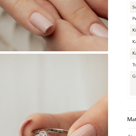
S
P
K
K
K
T
G
Mat