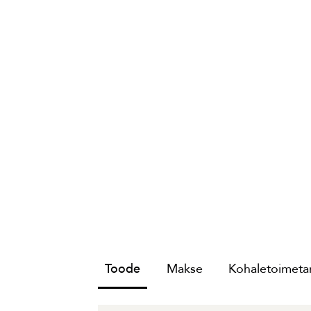
Toode
Makse
Kohaletoimetam