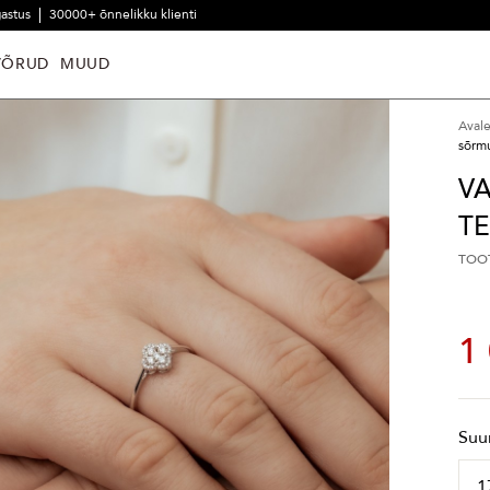
gastus
30000+ õnnelikku klienti
VÕRUD
MUUD
Aval
sõrm
V
T
TOO
1
Suu