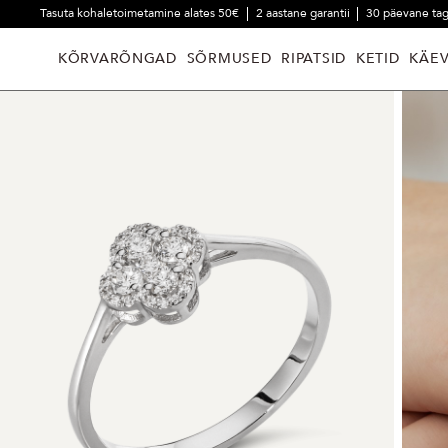
Tasuta kohaletoimetamine alates 50€
2 aastane garantii
30 päevane ta
KÕRVARÕNGAD
SÕRMUSED
RIPATSID
KETID
KÄE