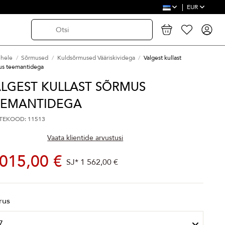
EUR
ehele
Sõrmused
Kuldsõrmused Vääriskividega
Valgest kullast
us teemantidega
ALGEST KULLAST SÕRMUS
EEMANTIDEGA
TEKOOD: 11513
Vaata klientide arvustusi
 015,00 €
SJ*
1 562,00 €
rus