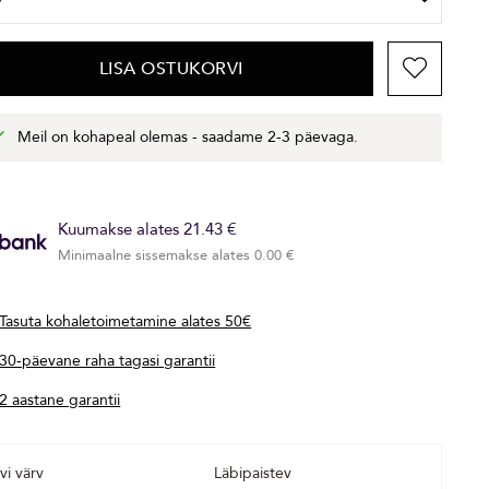
LISA OSTUKORVI
Meil on kohapeal olemas - saadame 2-3 päevaga.
Kuumakse alates 21.43 €
Minimaalne sissemakse alates 0.00 €
Tasuta kohaletoimetamine alates 50€
30-päevane raha tagasi garantii
2 aastane garantii
vi värv
Läbipaistev