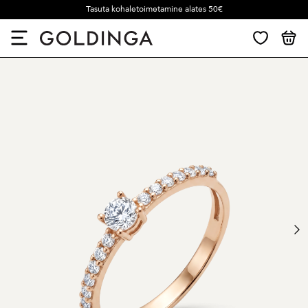
Tasuta kohaletoimetamine alates 50€