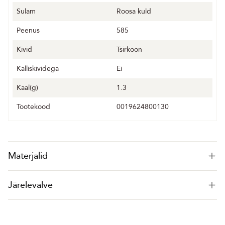
Sulam
Roosa kuld
Peenus
585
Kivid
Tsirkoon
Kalliskividega
Ei
Kaal(g)
1.3
Tootekood
0019624800130
Materjalid
Järelevalve