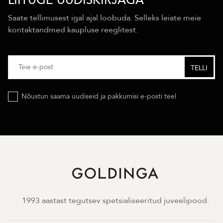
LIITUGE UUDISKIRJAGA
Saate tellimusest igal ajal loobuda. Selleks leiate meie
kontaktandmed kaupluse reeglitest.
Nõustun saama uudiseid ja pakkumisi e-posti teel
1993 aastast tegutsev spetsialiseeritud juveelipood.