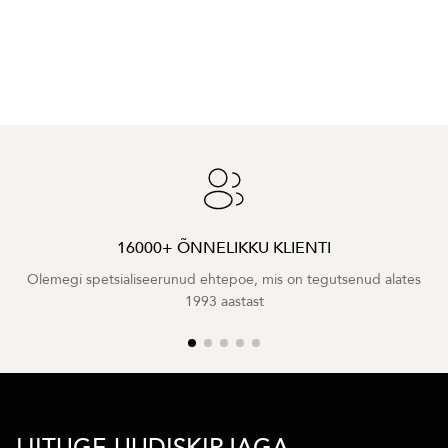
16000+ ÕNNELIKKU KLIENTI
Olemegi spetsialiseerunud ehtepoe, mis on tegutsenud alates
1993 aastast