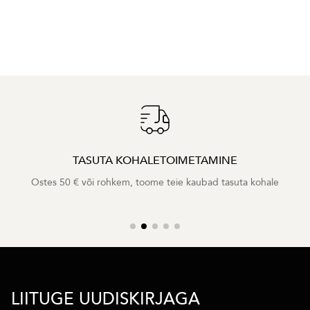
TASUTA KOHALETOIMETAMINE
Ostes 50 € või rohkem, toome teie kaubad tasuta kohale
LIITUGE UUDISKIRJAGA