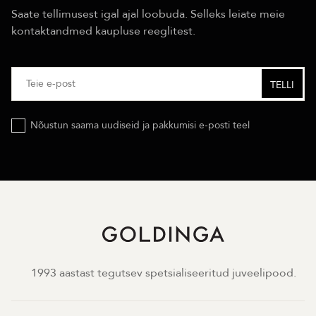
Saate tellimusest igal ajal loobuda. Selleks leiate meie
kontaktandmed kaupluse reeglitest.
Nõustun saama uudiseid ja pakkumisi e-posti teel
1993 aastast tegutsev spetsialiseeritud juveelipood.