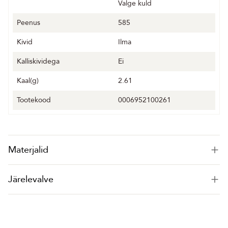
Valge kuld
Peenus
585
Kivid
Ilma
Kalliskividega
Ei
Kaal(g)
2.61
Tootekood
0006952100261
Materjalid
Järelevalve